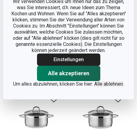
Wir verwenden Cookies um Ihnen nur das zu zeigen,
was Sie interessiert, d.h. neue Ideen zum Thema
Kochen und Wohnen. Wenn Sie auf "Alles akzeptieren"
Versandkostenfrei
Versandkostenfrei
klicken, stimmen Sie der Verwendung aller Arten von
Cookies zu. Im Abschnitt "Einstellungen" können Sie
Topf VISION mit Deckel
Kasserolle VISION mit
auswählen, welche Cookies Sie zulassen möchten,
ø 28 cm, 11,0 l
Deckel ø 16 cm, 1,5 l
oder auf "Alle ablehnen" klicken (dies gilt nicht für so
genannte essenzielle Cookies). Die Einstellungen
124,00 €
54,90 €
können jederzeit geändert werden.
Auf Lager
Auf Lager
Einstellungen
Warenkorb
Warenkorb
Alle akzeptieren
Um alles abzulehnen, klicken Sie hier:
Alle ablehnen.