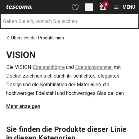
Sie befinden sich auf der VISION Seite
0
Zum Hauptinhalt springen
Zur Navigation springen
Zur Suche springen
MENU
Übersicht der Produktlinien
VISION
Die VISION-
Edelstahltöpfe
und
Edelstahlpfannen
mit
Deckel zeichnen sich durch ihr schlichtes, elegantes
Design und die Kombination der Materialien, d.h.
hochwertiger Edelstahl und hochwertiges Glas bei den
Deckeln
, aus. Dieses
Kochgeschirr
ist für die tägliche
Mehr anzeigen
Komfortküche konzipiert und eignet sich für alle
Herdarten.
Sie finden die Produkte dieser Linie
in diesen Kategorien