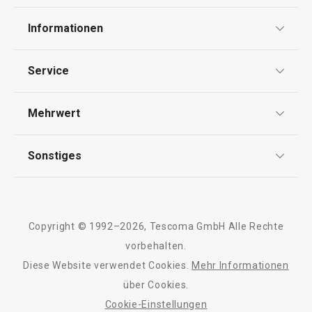
Informationen
Datenschutz
Service
Widerrufsrecht
Versand & Zahlung
Mehrwert
Impressum
FAQ
AGB
TESCOMA Club
Sonstiges
Kontaktformular
Design
Garantie
Meilensteine
Trusted Shops
Rücksendung und Reklamation
Über TESCOMA
Copyright © 1992–2026, Tescoma GmbH Alle Rechte
Qualität
Für Unternehmen
vorbehalten.
Diese Website verwendet Cookies.
Mehr Informationen
Barrierefreiheit
über Cookies.
Cookie-Einstellungen