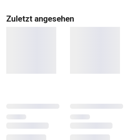
Zuletzt angesehen
Küchenutensilien
, die Ihnen jeden Tag die Arbeit
erleichtern? In der DELÍCIA-Produktpalette ist für jeden,
der backt, etwas dabei:
Backbleche
in verschiedenen
Größen,
Backformen
in allen Formen, Größen und
Materialien,
Kuchenformen
, Torten- und
Brotformen
und
Dutzende verschiedene
Backwerkzeuge
. Wir haben
Backwaren für Profis. Für Anfänger haben wir Gadgets
entwickelt, die das Backen zum Kinderspiel machen.
Wählen Sie aus dem immer größer werdenden DELÍCIA-
Sortiment die passenden Helfer aus! Und probieren Sie
ein neues Rezept aus unserem
Blog
aus.