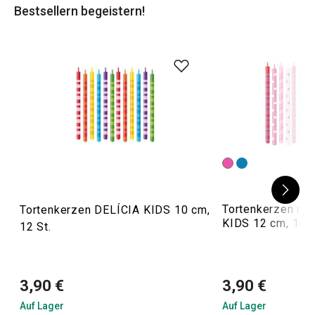
Bestsellern begeistern!
und später servieren können.
Tortenkerzen mit
Tortenkerzen DELÍCIA KIDS 10 cm,
KIDS 12 cm, 16 S
12 St.
3,90 €
3,90 €
Auf Lager
Auf Lager