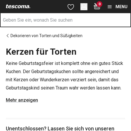
Sie befinden sich auf der Kerzen für Torten Seite
0
Zum Hauptinhalt springen
Zur Navigation springen
Zur Suche springen
MENU
Dekorieren von Torten und Süßigkeiten
Kerzen für Torten
Keine Geburtstagsfeier ist komplett ohne ein gutes Stück
Kuchen. Der Geburtstagskuchen sollte angereichert und
mit Kerzen oder Wunderkerzen verziert sein, damit das
Geburtstagskind seinen Traum wahr werden lassen kann.
Mehr anzeigen
Tipp: Backen Sie einen selbstgebackenen
Geburtstagskuchen - mit Hilfe unserer
Backhilfen
wird das
ein Kinderspiel! Legen Sie den Geburtstagskuchen auf ein
Unentschlossen? Lassen Sie sich von unseren
Servierbrett
, in dem Sie ihn im Kühlschrank aufbewahren