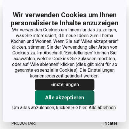
Wir verwenden Cookies um Ihnen
personalisierte Inhalte anzuzeigen
Abmessungen
Wir verwenden Cookies um Ihnen nur das zu zeigen,
was Sie interessiert, d.h. neue Ideen zum Thema
PRODUKTHÖHE (CM)
11
Kochen und Wohnen. Wenn Sie auf "Alles akzeptieren"
klicken, stimmen Sie der Verwendung aller Arten von
Cookies zu. Im Abschnitt "Einstellungen" können Sie
DURCHMESSER (CM)
20
auswählen, welche Cookies Sie zulassen möchten,
oder auf "Alle ablehnen" klicken (dies gilt nicht für so
genannte essenzielle Cookies). Die Einstellungen
können jederzeit geändert werden.
Andere Parameter
Einstellungen
KATEGORIE
Küchenutensilien
Alle akzeptieren
Um alles abzulehnen, klicken Sie hier:
Alle ablehnen.
MATERIAL
Rostfreier Edelstahl
PRODUKTART
Trichter