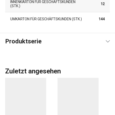
INNENKARTON FÜR GESCHÄFTSKUNDEN
12
(STK.)
UMKARTON FÜR GESCHÄFTSKUNDEN (STK.)
144
Produktserie
Zuletzt angesehen
Das umfangreiche PRESTO-Sortiment umfasst
grundlegende
praktische Küchenutensilien
. Sie werden
aus hochwertigen Materialien hergestellt und sind
dennoch erschwinglich. In der PRESTO-Linie finden Sie
Schaber
,
Dosenöffner
,
Schöpfkellen
,
Siebe
,
Messer
und