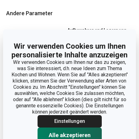
Andere Parameter
Aufbewahren und Lagern von
KATEGORIE
Lebensmitteln
Wir verwenden Cookies um Ihnen
MATERIAL
Kunststoff, Magnet
personalisierte Inhalte anzuzeigen
Wir verwenden Cookies um Ihnen nur das zu zeigen,
was Sie interessiert, d.h. neue Ideen zum Thema
PRODUKTART
Tütenverschluss
Kochen und Wohnen. Wenn Sie auf "Alles akzeptieren"
klicken, stimmen Sie der Verwendung aller Arten von
PRODUKTLINIE
PRESTO
Cookies zu. Im Abschnitt "Einstellungen" können Sie
auswählen, welche Cookies Sie zulassen möchten,
oder auf "Alle ablehnen" klicken (dies gilt nicht für so
FARBE
Weiß
genannte essenzielle Cookies). Die Einstellungen
können jederzeit geändert werden.
SPÜLMASCHINE
Nein
Einstellungen
Alle akzeptieren
EAN
8595028485929