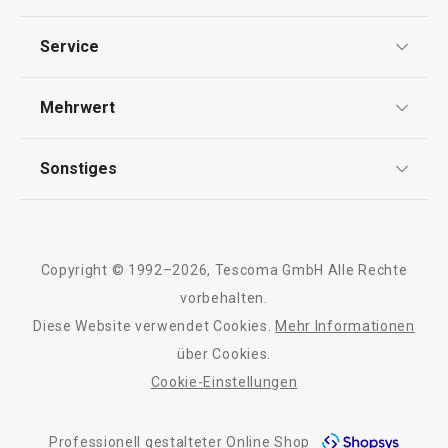
Schneiden
Datenschutz
Service
Widerrufsrecht
Getränke
Versand & Zahlung
Mehrwert
Impressum
FAQ
Essen
AGB
TESCOMA Club
Sonstiges
Kontaktformular
Design
Garantie
Meilensteine
Trusted Shops
Rücksendung und Reklamation
Über TESCOMA
Copyright © 1992–2026, Tescoma GmbH Alle Rechte
Qualität
Für Unternehmen
vorbehalten.
Diese Website verwendet Cookies.
Mehr Informationen
Barrierefreiheit
über Cookies.
Cookie-Einstellungen
Neuheiten
Versandkostenfrei
Neuheiten
Professionell gestalteter Online Shop