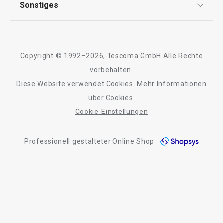
Sonstiges
19,90 €
Kontaktformular
11,90 €
Design
Auf Lager
Auf Lager
Garantie
Meilensteine
Trusted Shops
Warenkorb
Warenkorb
Rücksendung und Reklamation
Über TESCOMA
Copyright © 1992–2026, Tescoma GmbH Alle Rechte
Qualität
Für Unternehmen
vorbehalten.
Diese Website verwendet Cookies.
Mehr Informationen
Barrierefreiheit
Alle Produkte der Linie FlexiSPACE
über Cookies.
Cookie-Einstellungen
Professionell gestalteter Online Shop