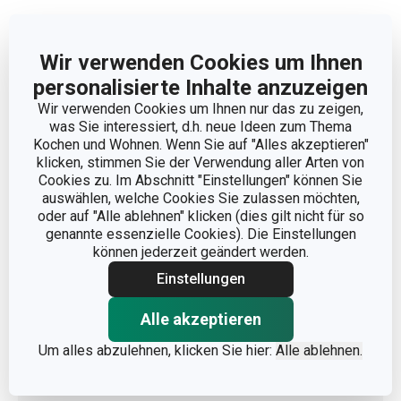
Abmessungen
Wir verwenden Cookies um Ihnen
personalisierte Inhalte anzuzeigen
PRODUKTBREITE (CM)
13
Wir verwenden Cookies um Ihnen nur das zu zeigen,
was Sie interessiert, d.h. neue Ideen zum Thema
Kochen und Wohnen. Wenn Sie auf "Alles akzeptieren"
PRODUKTHÖHE (CM)
10
klicken, stimmen Sie der Verwendung aller Arten von
Cookies zu. Im Abschnitt "Einstellungen" können Sie
VOLUMEN (L)
2.5
auswählen, welche Cookies Sie zulassen möchten,
oder auf "Alle ablehnen" klicken (dies gilt nicht für so
genannte essenzielle Cookies). Die Einstellungen
PRODUKTLÄNGE (CM)
27
können jederzeit geändert werden.
Einstellungen
Andere Parameter
Alle akzeptieren
Um alles abzulehnen, klicken Sie hier:
Alle ablehnen.
FÜR DEN KÜHLSCHRANK
Ja
GEEIGNET