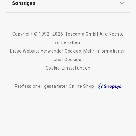
Sonstiges
19,90 €
Kontaktformular
11,90 €
Design
Auf Lager
Auf Lager
Garantie
Meilensteine
Trusted Shops
Warenkorb
Warenkorb
Rücksendung und Reklamation
Über TESCOMA
Copyright © 1992–2026, Tescoma GmbH Alle Rechte
Qualität
Für Unternehmen
vorbehalten.
Diese Website verwendet Cookies.
Mehr Informationen
Barrierefreiheit
Alle Produkte der Linie FlexiSPACE
über Cookies.
Cookie-Einstellungen
Professionell gestalteter Online Shop