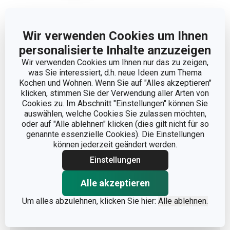
Abmessungen
Wir verwenden Cookies um Ihnen
personalisierte Inhalte anzuzeigen
PRODUKTBREITE (CM)
16
Wir verwenden Cookies um Ihnen nur das zu zeigen,
was Sie interessiert, d.h. neue Ideen zum Thema
Kochen und Wohnen. Wenn Sie auf "Alles akzeptieren"
PRODUKTHÖHE (CM)
12
klicken, stimmen Sie der Verwendung aller Arten von
Cookies zu. Im Abschnitt "Einstellungen" können Sie
VOLUMEN (L)
3.8
auswählen, welche Cookies Sie zulassen möchten,
oder auf "Alle ablehnen" klicken (dies gilt nicht für so
genannte essenzielle Cookies). Die Einstellungen
PRODUKTLÄNGE (CM)
27
können jederzeit geändert werden.
Einstellungen
Andere Parameter
Alle akzeptieren
Um alles abzulehnen, klicken Sie hier:
Alle ablehnen.
FÜR DEN KÜHLSCHRANK
Ja
GEEIGNET