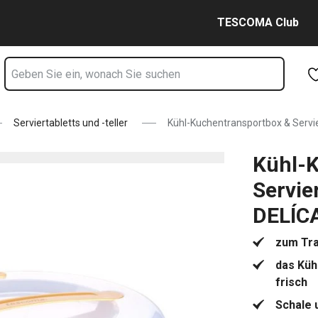
 DELÍCA ø 34 cm Seite
Zum Hauptinhalt springen
Zur Navigation springen
Zur Suche springen
TESCOMA Club
Serviertabletts und -teller
Kühl-Kuchentransportbox & Servie
Kühl-
Servie
DELÍC
zum Tra
das Küh
frisch
Schale 