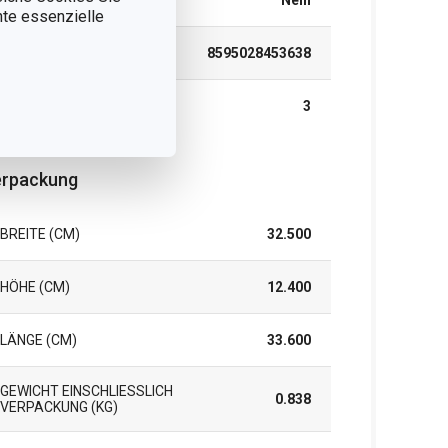
SPÜLMASCHINE
Nein
nnte essenzielle
EAN
8595028453638
GARANTIE (IN JAHREN)
3
rpackung
BREITE (CM)
32.500
HÖHE (CM)
12.400
LÄNGE (CM)
33.600
GEWICHT EINSCHLIESSLICH V
0.838
ERPACKUNG (KG)