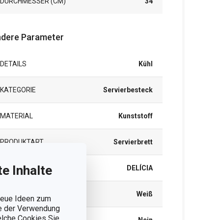
DURCHMESSER (CM)
34
dere Parameter
DETAILS
Kühl
KATEGORIE
Servierbesteck
MATERIAL
Kunststoff
PRODUKTART
Servierbrett
e Inhalte
PRODUKTLINIE
DELÍCIA
FARBE
Weiß
 neue Ideen zum
ie der Verwendung
welche Cookies Sie