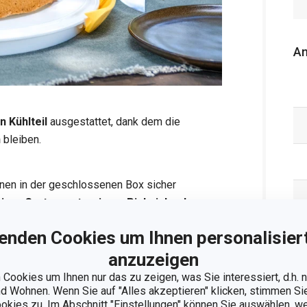
An
 Kühlteil
ausgestattet, dank dem die
h
bleiben.
nen in der geschlossenen Box sicher
einer Gartenparty, einem Picknick oder am
enden Cookies um Ihnen personalisiert
anzuzeigen
ransport und Servieren von gekühlten
Cookies um Ihnen nur das zu zeigen, was Sie interessiert, d.h.
vieren von heißen Speisen verwendet
 Wohnen. Wenn Sie auf "Alles akzeptieren" klicken, stimmen S
ookies zu. Im Abschnitt "Einstellungen" können Sie auswählen, 