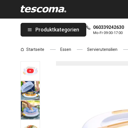
Sie befinden sich auf der Kühl-Servierbrett mit niedriger Haube
060339242630
Produktkategorien
Mo-Fr 09:00-17:00
Startseite
Essen
Servierutensilien