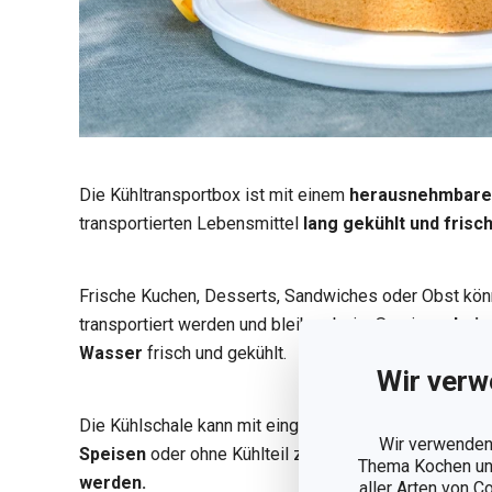
Die Kühltransportbox ist mit einem
herausnehmbaren
transportierten Lebensmittel
lang gekühlt und frisc
Frische Kuchen, Desserts, Sandwiches oder Obst kön
transportiert werden und bleiben beim Servieren
bei 
Wasser
frisch und gekühlt.
Wir verw
Die Kühlschale kann mit eingesetztem Kühlteil zum
T
Wir verwenden 
Speisen
oder ohne Kühlteil zum
Transport und Ser
Thema Kochen und
werden.
aller Arten von C