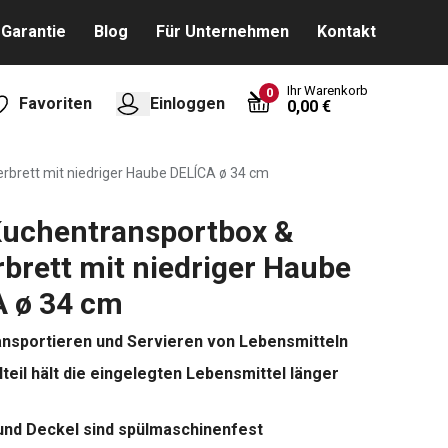
Garantie
Blog
Für Unternehmen
Kontakt
Ihr Warenkorb
0
Favoriten
Einloggen
0,00 €
rbrett mit niedriger Haube DELÍCA ø 34 cm
Kuchentransportbox &
rbrett mit niedriger Haube
A ø 34 cm
nsportieren und Servieren von Lebensmitteln
lteil hält die eingelegten Lebensmittel länger
und Deckel sind spülmaschinenfest