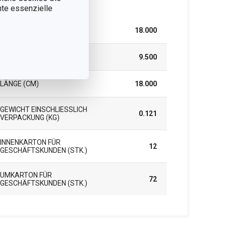
rpackung
nnte essenzielle
BREITE (CM)
18.000
HÖHE (CM)
9.500
LÄNGE (CM)
18.000
GEWICHT EINSCHLIESSLICH V
0.121
ERPACKUNG (KG)
INNENKARTON FÜR
12
GESCHÄFTSKUNDEN (STK.)
UMKARTON FÜR
72
GESCHÄFTSKUNDEN (STK.)