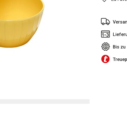
Versan
Liefer
Bis zu
Treue