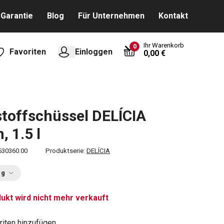
Garantie
Blog
Für Unternehmen
Kontakt
Ihr Warenkorb
0
Favoriten
Einloggen
0,00 €
toffschüssel DELÍCIA
, 1.5 l
630360.00
Produktserie:
DELÍCIA
ng
ukt wird nicht mehr verkauft
riten hinzufügen