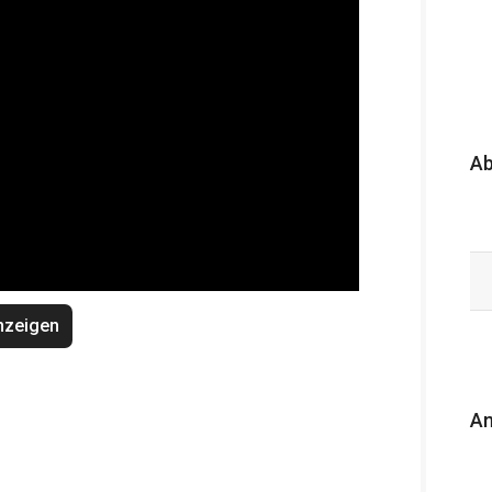
A
nzeigen
An