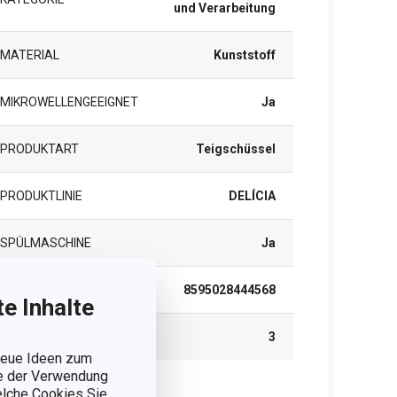
und Verarbeitung
MATERIAL
Kunststoff
MIKROWELLENGEEIGNET
Ja
PRODUKTART
Teigschüssel
PRODUKTLINIE
DELÍCIA
SPÜLMASCHINE
Ja
EAN
8595028444568
e Inhalte
GARANTIE (IN JAHREN)
3
 neue Ideen zum
ie der Verwendung
welche Cookies Sie