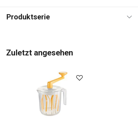
Produktserie
Zuletzt angesehen
Küchenutensilien
, die Ihnen jeden Tag die Arbeit
erleichtern? In der DELÍCIA-Produktpalette ist für jeden,
der backt, etwas dabei:
Backbleche
in verschiedenen
Größen,
Backformen
in allen Formen, Größen und
Materialien,
Kuchenformen
, Torten- und
Brotformen
und
Dutzende verschiedene
Backwerkzeuge
. Wir haben
Backwaren für Profis. Für Anfänger haben wir Gadgets
entwickelt, die das Backen zum Kinderspiel machen.
Wählen Sie aus dem immer größer werdenden DELÍCIA-