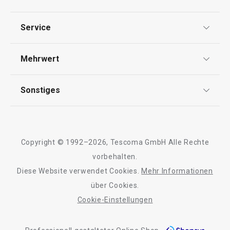
Datenschutz
Service
Widerrufsrecht
Versand & Zahlung
Mehrwert
Impressum
FAQ
AGB
TESCOMA Club
Sonstiges
Kontaktformular
Design
Garantie
Meilensteine
Trusted Shops
Rücksendung und Reklamation
Über TESCOMA
Neuheiten
Copyright © 1992–2026, Tescoma GmbH Alle Rechte
Qualität
Für Unternehmen
Kühl-Kuchentran
vorbehalten.
Set für halbgetauchte Kekse
Servierbrett mit
DELÍCIA
Diese Website verwendet Cookies.
Mehr Informationen
Barrierefreiheit
ø 34 cm
über Cookies.
Cookie-Einstellungen
11,90 €
27,90 €
Auf Lager
Auf Lager