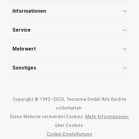
Waschen und Reinigen
Informationen
Schneiden
Datenschutz
Service
Widerrufsrecht
Getränke
Versand & Zahlung
Mehrwert
Impressum
FAQ
Essen
AGB
TESCOMA Club
Sonstiges
Kontaktformular
Design
Garantie
Meilensteine
Trusted Shops
Rücksendung und Reklamation
Über TESCOMA
Copyright © 1992–2026, Tescoma GmbH Alle Rechte
Qualität
Für Unternehmen
vorbehalten.
Diese Website verwendet Cookies.
Mehr Informationen
Barrierefreiheit
über Cookies.
Cookie-Einstellungen