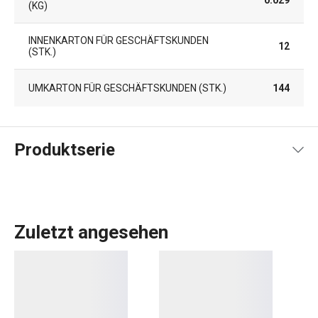
KG)
INNENKARTON FÜR GESCHÄFTSKUNDEN
12
(STK.)
UMKARTON FÜR GESCHÄFTSKUNDEN (STK.)
144
Produktserie
Zuletzt angesehen
Das umfangreiche PRESTO-Sortiment umfasst
grundlegende
praktische Küchenutensilien
. Sie werden
aus hochwertigen Materialien hergestellt und sind