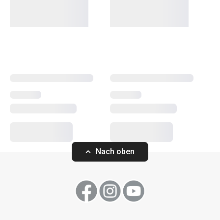
dennoch erschwinglich. In der PRESTO-Linie finden Sie
Schaber
,
Dosenöffner
,
Schöpfkellen
,
Siebe
,
Messer
und
andere Küchengeräte. Die Küchengeräte von PRESTO
erleichtern sowohl erfahrenen als auch unerfahrenen
Köchen die Arbeit.
Kochen
Küchenutensilien und Gadgets
Nach oben
Backen
Haushalt