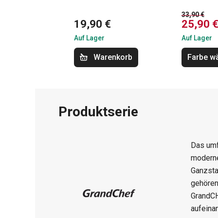
33,90 €
19,90 €
25,90 
Auf Lager
Auf Lager
Warenkorb
Farbe w
Produktserie
Das um
moderne
Ganzsta
gehören
GrandC
aufeina