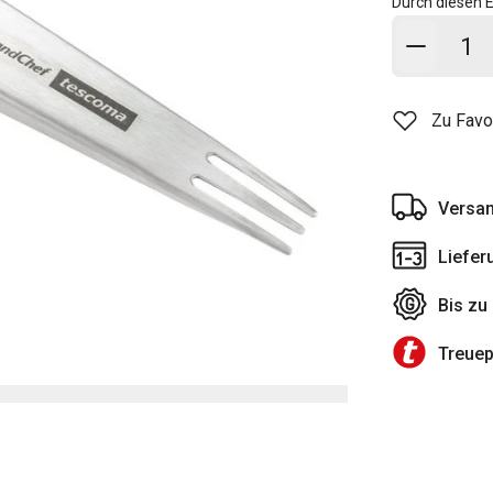
Durch diesen E
In den
Zu Favo
Versan
Liefer
Bis zu
Treue