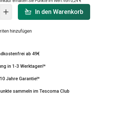
inkauf erhalten Sie Punkte im Wert von
0,24 €
 Warenkorb - Menge
In den Warenkorb
riten hinzufügen
dkostenfrei ab 49€
ung in 1-3 Werktagen!*
 10 Jahre Garantie!*
punkte sammeln im Tescoma Club