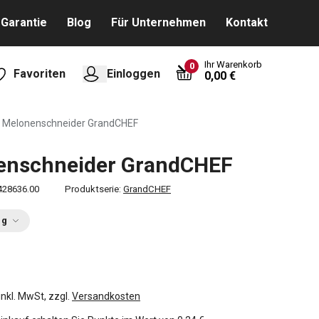
Garantie
Blog
Für Unternehmen
Kontakt
Ihr Warenkorb
0
Favoriten
Einloggen
0,00 €
Melonenschneider GrandCHEF
enschneider GrandCHEF
428636.00
Produktserie:
GrandCHEF
ng
inkl. MwSt, zzgl.
Versandkosten