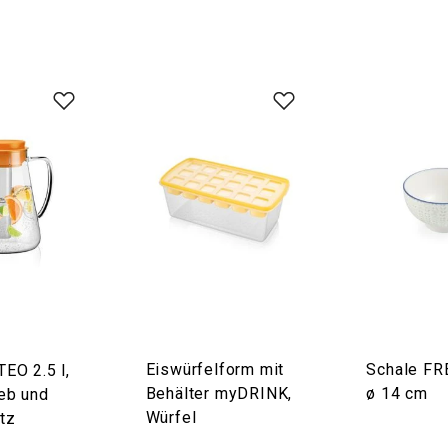
Eiswürfelform mit
Schale F
TEO 2.5 l,
Behälter myDRINK,
ø 14 cm
eb und
Würfel
tz