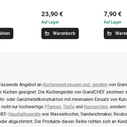
€
23,90 €
7,90 €
Auf Lager
Auf Lager
ählen
Warenkorb
Ware
fassende Angebot an
Küchenwerkzeugen und -geräten
von Grand
 Küchen geeignet. Die Küchengeräte von GrandCHEF zeichnen sic
hl- oder Ganzmetallkonstruktion mit minimalem Einsatz von Kun
 nicht nur hochwertige
Pfannen
,
Töpfe
und
Kasserollen
, sondern
HEF-
Haushaltsgeräte
wie Wasserkocher, Sandwichmaker, Reiskoc
nder abgestimmt. Die Produkte dieser Reihe richten sich an Kun