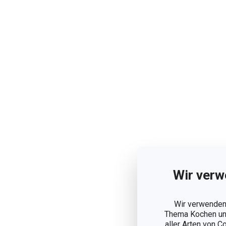
Wir verw
Wir verwenden 
Thema Kochen und
aller Arten von C