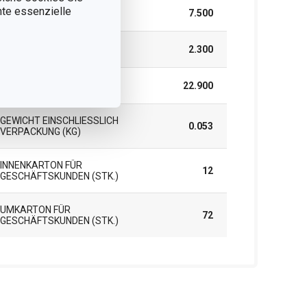
nnte essenzielle
BREITE (CM)
7.500
HÖHE (CM)
2.300
LÄNGE (CM)
22.900
GEWICHT EINSCHLIESSLICH V
0.053
ERPACKUNG (KG)
INNENKARTON FÜR
12
GESCHÄFTSKUNDEN (STK.)
UMKARTON FÜR
72
GESCHÄFTSKUNDEN (STK.)