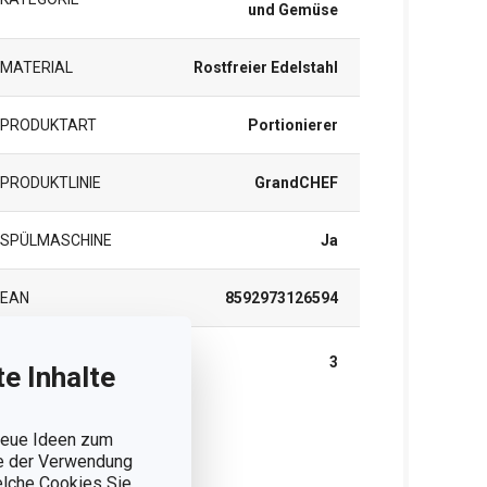
und Gemüse
MATERIAL
Rostfreier Edelstahl
PRODUKTART
Portionierer
PRODUKTLINIE
GrandCHEF
SPÜLMASCHINE
Ja
EAN
8592973126594
GARANTIE (IN
3
e Inhalte
JAHREN)
 neue Ideen zum
rpackung
ie der Verwendung
welche Cookies Sie