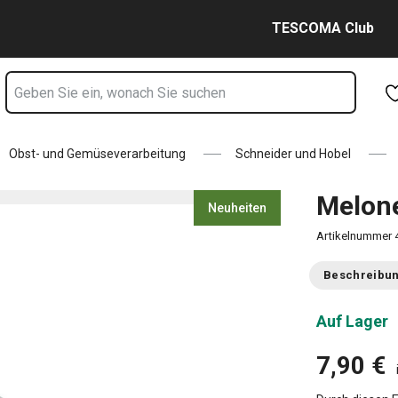
Zum Hauptinhalt springen
Zur Navigation springen
Zur Suche springen
TESCOMA Club
Obst- und Gemüseverarbeitung
Schneider und Hobel
Melon
Neuheiten
Artikelnummer
Beschreibu
Auf Lager
7,90 €