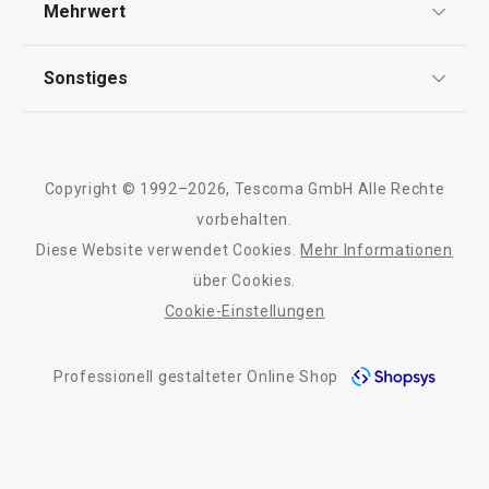
Mehrwert
Impressum
FAQ
AGB
TESCOMA Club
Sonstiges
Kontaktformular
Design
Garantie
Meilensteine
Trusted Shops
Rücksendung und Reklamation
Über TESCOMA
Copyright © 1992–2026, Tescoma GmbH Alle Rechte
Qualität
Für Unternehmen
vorbehalten.
Diese Website verwendet Cookies.
Mehr Informationen
Barrierefreiheit
über Cookies.
Cookie-Einstellungen
Professionell gestalteter Online Shop