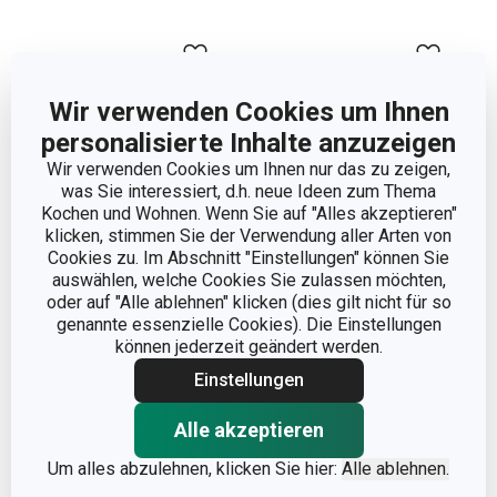
Wir verwenden Cookies um Ihnen
personalisierte Inhalte anzuzeigen
Wir verwenden Cookies um Ihnen nur das zu zeigen,
was Sie interessiert, d.h. neue Ideen zum Thema
Kochen und Wohnen. Wenn Sie auf "Alles akzeptieren"
klicken, stimmen Sie der Verwendung aller Arten von
Cookies zu. Im Abschnitt "Einstellungen" können Sie
auswählen, welche Cookies Sie zulassen möchten,
Suppenteller OPUS
Suppenteller LEGEND
oder auf "Alle ablehnen" klicken (dies gilt nicht für so
STRIPES ø 22 cm
ø 22 cm
genannte essenzielle Cookies). Die Einstellungen
können jederzeit geändert werden.
11,90 €
6,90 €
Einstellungen
Auf Lager
Auf Lager
Alle akzeptieren
Warenkorb
Warenkorb
Um alles abzulehnen, klicken Sie hier:
Alle ablehnen.