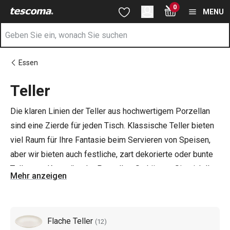
Sie befinden sich auf der Teller Seite
0
Zum Hauptinhalt springen
Zur Navigation springen
Zur Suche springen
MENU
Essen
Teller
Die klaren Linien der Teller aus hochwertigem Porzellan
sind eine Zierde für jeden Tisch. Klassische Teller bieten
viel Raum für Ihre Fantasie beim Servieren von Speisen,
aber wir bieten auch festliche, zart dekorierte oder bunte
Teller aus Keramik oder Porzellan. So können Sie sich Ihr
Mehr anzeigen
eigenes Set aus flachen, tiefen und Desserttellern
zusammenstellen.
Flache Teller
(
12
)