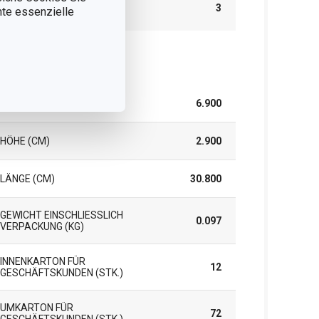
GARANTIE (IN
3
nnte essenzielle
JAHREN)
rpackung
BREITE (CM)
6.900
HÖHE (CM)
2.900
LÄNGE (CM)
30.800
GEWICHT EINSCHLIESSLICH V
0.097
ERPACKUNG (KG)
INNENKARTON FÜR
12
GESCHÄFTSKUNDEN (STK.)
UMKARTON FÜR
72