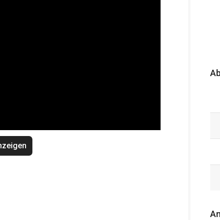
A
nzeigen
An