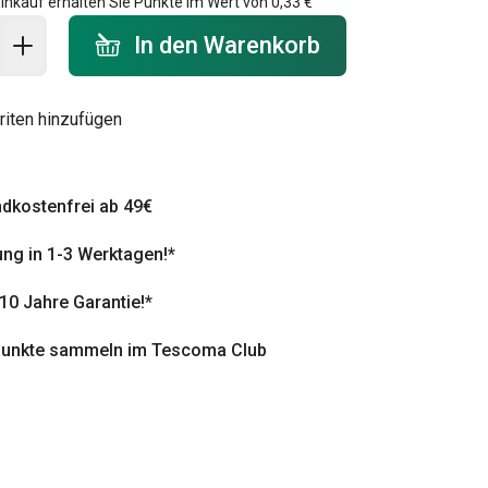
inkauf erhalten Sie Punkte im Wert von
0,33 €
 Warenkorb - Menge
In den Warenkorb
riten hinzufügen
dkostenfrei ab 49€
ung in 1-3 Werktagen!*
 10 Jahre Garantie!*
punkte sammeln im Tescoma Club