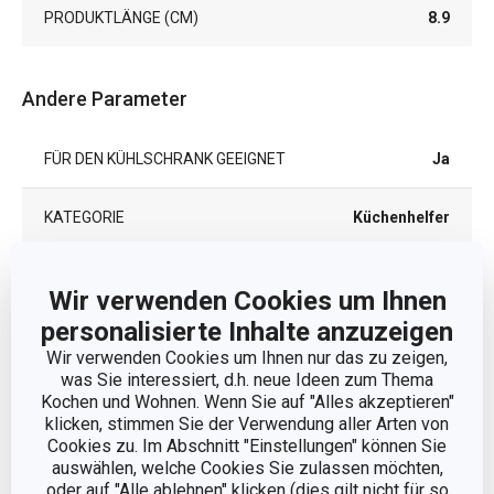
PRODUKTLÄNGE (CM)
8.9
Andere Parameter
FÜR DEN KÜHLSCHRANK GEEIGNET
Ja
KATEGORIE
Küchenhelfer
MATERIAL
Borosilikatglas
Wir verwenden Cookies um Ihnen
personalisierte Inhalte anzuzeigen
MIKROWELLENGEEIGNET
Ja
Wir verwenden Cookies um Ihnen nur das zu zeigen,
was Sie interessiert, d.h. neue Ideen zum Thema
PRODUKTART
Messlöffel
Kochen und Wohnen. Wenn Sie auf "Alles akzeptieren"
klicken, stimmen Sie der Verwendung aller Arten von
Cookies zu. Im Abschnitt "Einstellungen" können Sie
PRODUKTLINIE
DELÍCIA
auswählen, welche Cookies Sie zulassen möchten,
oder auf "Alle ablehnen" klicken (dies gilt nicht für so