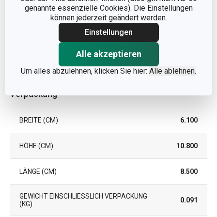
SPÜLMASCHINE
Ja
genannte essenzielle Cookies). Die Einstellungen
können jederzeit geändert werden.
Einstellungen
EAN
8592973126976
Alle akzeptieren
GARANTIE (IN JAHREN)
3
Um alles abzulehnen, klicken Sie hier:
Alle ablehnen.
Verpackung
BREITE (CM)
6.100
HÖHE (CM)
10.800
LÄNGE (CM)
8.500
GEWICHT EINSCHLIESSLICH VERPACKUNG (
0.091
KG)