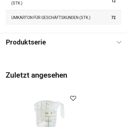
12
(STK.)
UMKARTON FÜR GESCHÄFTSKUNDEN (STK.)
72
Produktserie
Zuletzt angesehen
Küchenutensilien
, die Ihnen jeden Tag die Arbeit
erleichtern? In der DELÍCIA-Produktpalette ist für jeden,
der backt, etwas dabei:
Backbleche
in verschiedenen
Größen,
Backformen
in allen Formen, Größen und
Materialien,
Kuchenformen
, Torten- und
Brotformen
und
Dutzende verschiedene
Backwerkzeuge
. Wir haben