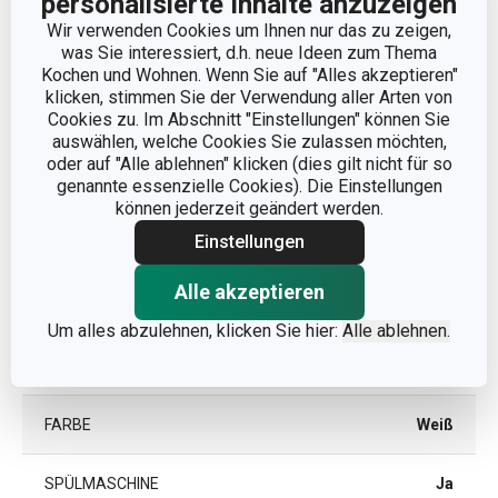
personalisierte Inhalte anzuzeigen
Wir verwenden Cookies um Ihnen nur das zu zeigen,
was Sie interessiert, d.h. neue Ideen zum Thema
Andere Parameter
Kochen und Wohnen. Wenn Sie auf "Alles akzeptieren"
klicken, stimmen Sie der Verwendung aller Arten von
Cookies zu. Im Abschnitt "Einstellungen" können Sie
KATEGORIE
Küchenhelfer
auswählen, welche Cookies Sie zulassen möchten,
oder auf "Alle ablehnen" klicken (dies gilt nicht für so
genannte essenzielle Cookies). Die Einstellungen
MATERIAL
Kunststoff
können jederzeit geändert werden.
Einstellungen
MIKROWELLENGEEIGNET
Nein
Alle akzeptieren
PRODUKTART
Messlöffel
Um alles abzulehnen, klicken Sie hier:
Alle ablehnen.
PRODUKTLINIE
DELÍCIA
FARBE
Weiß
SPÜLMASCHINE
Ja