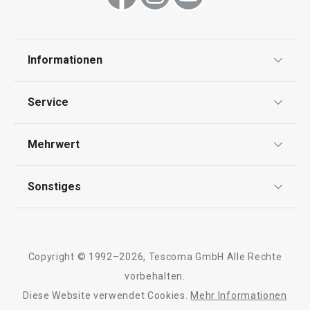
Schneiden
Informationen
Haushalt
Datenschutz
Service
Widerrufsrecht
Versand & Zahlung
Mehrwert
Impressum
FAQ
AGB
TESCOMA Club
Sonstiges
Kontaktformular
Design
Garantie
Meilensteine
Trusted Shops
Rücksendung und Reklamation
Über TESCOMA
Neuheiten
Copyright © 1992–2026, Tescoma GmbH Alle Rechte
Qualität
Für Unternehmen
Kühl-Kuchentran
vorbehalten.
Set für halbgetauchte Kekse
Servierbrett mit
DELÍCIA
Diese Website verwendet Cookies.
Mehr Informationen
Barrierefreiheit
ø 34 cm