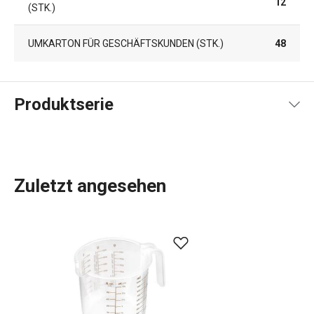
12
(STK.)
UMKARTON FÜR GESCHÄFTSKUNDEN (STK.)
48
Produktserie
Zuletzt angesehen
Küchenutensilien
, die Ihnen jeden Tag die Arbeit
erleichtern? In der DELÍCIA-Produktpalette ist für jeden,
der backt, etwas dabei:
Backbleche
in verschiedenen
Größen,
Backformen
in allen Formen, Größen und
Materialien,
Kuchenformen
, Torten- und
Brotformen
und
Dutzende verschiedene
Backwerkzeuge
. Wir haben