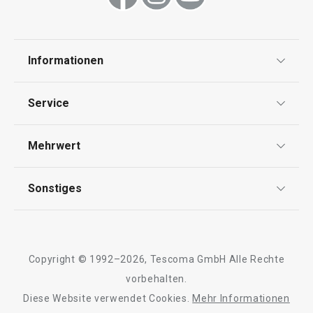
Schneiden
Informationen
Haushalt
Datenschutz
Service
Widerrufsrecht
Versand & Zahlung
Mehrwert
Impressum
FAQ
AGB
TESCOMA Club
Sonstiges
Kontaktformular
Design
Garantie
Meilensteine
Trusted Shops
Rücksendung und Reklamation
Über TESCOMA
Neuheiten
Copyright © 1992–2026, Tescoma GmbH Alle Rechte
Qualität
Für Unternehmen
Kühl-Kuchentran
vorbehalten.
Set für halbgetauchte Kekse
Servierbrett mit
DELÍCIA
Diese Website verwendet Cookies.
Mehr Informationen
Barrierefreiheit
ø 34 cm