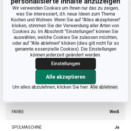
personalisierte Inhalte anzuzeigen
Wir verwenden Cookies um Ihnen nur das zu zeigen,
was Sie interessiert, d.h. neue Ideen zum Thema
Andere Parameter
Kochen und Wohnen. Wenn Sie auf "Alles akzeptieren"
klicken, stimmen Sie der Verwendung aller Arten von
Cookies zu. Im Abschnitt "Einstellungen" können Sie
KATEGORIE
Küchenhelfer
auswählen, welche Cookies Sie zulassen möchten,
oder auf "Alle ablehnen" klicken (dies gilt nicht für so
genannte essenzielle Cookies). Die Einstellungen
MATERIAL
Kunststoff
können jederzeit geändert werden.
Einstellungen
MIKROWELLENGEEIGNET
Nein
Alle akzeptieren
PRODUKTART
Messlöffel
Um alles abzulehnen, klicken Sie hier:
Alle ablehnen.
PRODUKTLINIE
DELÍCIA
FARBE
Weiß
SPÜLMASCHINE
Ja