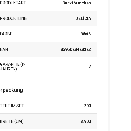
PRODUKTART
Backförmchen
PRODUKTLINIE
DELÍCIA
FARBE
Weiß
EAN
8595028428322
GARANTIE (IN
2
JAHREN)
rpackung
TEILE IM SET
200
BREITE (CM)
8.900