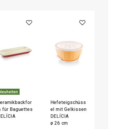
Neuheiten
eramikbackfor
Hefeteigschüss
 für Baguettes
el mit Gelkissen
ELÍCIA
DELÍCIA
ø 26 cm