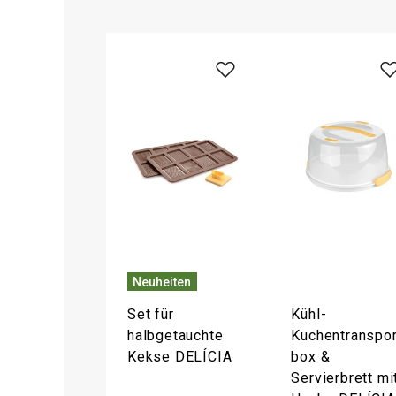
Neuheiten
Set für
Kühl-
halbgetauchte
Kuchentranspor
Kekse DELÍCIA
box &
Servierbrett mi