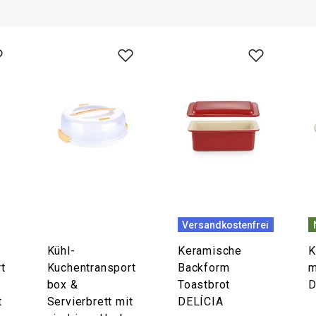
Versandkostenfrei
Kühl-
Keramische
K
t
Kuchentransport
Backform
m
box &
Toastbrot
D
t
Servierbrett mit
DELÍCIA