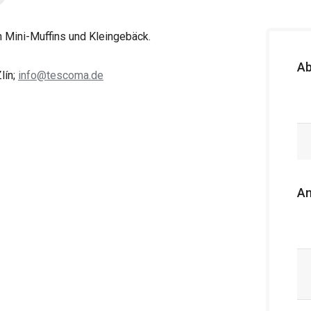
 Mini-Muffins und Kleingebäck.
A
lín;
info@tescoma.de
An