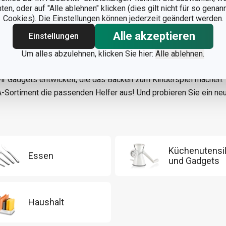
n, oder auf "Alle ablehnen" klicken (dies gilt nicht für so gena
Cookies). Die Einstellungen können jederzeit geändert werden.
Alle akzeptieren
Einstellungen
tensilien
, die Ihnen jeden Tag die Arbeit erleichtern? In der DELÍ
abei:
Backbleche
in verschiedenen Größen,
Backformen
in allen
Um alles abzulehnen, klicken Sie hier:
Alle ablehnen.
 und
Brotformen
und Dutzende verschiedene
Backwerkzeuge
. W
ir Gadgets entwickelt, die das Backen zum Kinderspiel machen
-Sortiment die passenden Helfer aus! Und probieren Sie ein n
Küchenutensil
Essen
und Gadgets
Haushalt