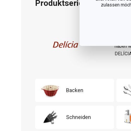
Produktserie
zulassen möchte
Küchenu
etwas d
Torten-
haben w
DELÍCIA
Backen
Schneiden