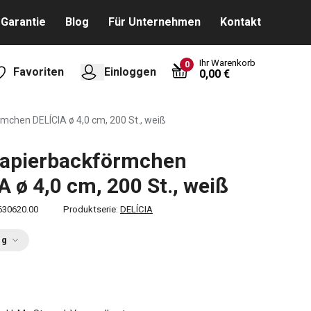
Garantie
Blog
Für Unternehmen
Kontakt
Ihr Warenkorb
0
Favoriten
Einloggen
0,00 €
mchen DELÍCIA ø 4,0 cm, 200 St., weiß
Papierbackförmchen
A ø 4,0 cm, 200 St., weiß
630620.00
Produktserie:
DELÍCIA
ng