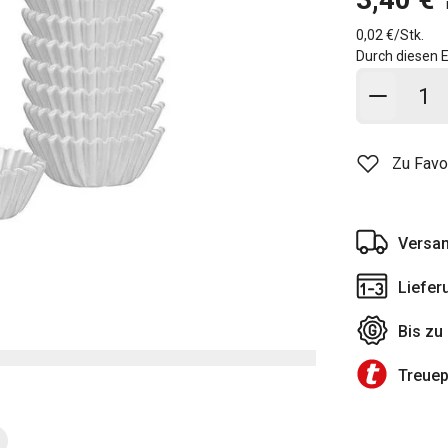
0,02 €/Stk.
Durch diesen E
In den
Zu Favo
Versan
Liefer
Bis zu
Treue