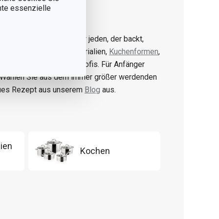
nnte essenzielle
CIA-Produktpalette ist für jeden, der backt,
 Formen, Größen und Materialien,
Kuchenformen
,
ir haben Backwaren für Profis. Für Anfänger
. Wählen Sie aus dem immer größer werdenden
eues Rezept aus unserem
Blog
aus.
ien
Kochen