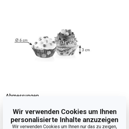
Abmessungen
Wir verwenden Cookies um Ihnen
PRODUKTHÖHE (CM)
3
personalisierte Inhalte anzuzeigen
Wir verwenden Cookies um Ihnen nur das zu zeigen,
DURCHMESSER (CM)
6