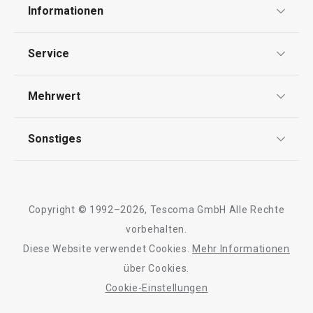
Informationen
Haushalt
Datenschutz
Service
Widerrufsrecht
Versand & Zahlung
Mehrwert
Impressum
FAQ
AGB
TESCOMA Club
Sonstiges
Kontaktformular
Design
Garantie
Meilensteine
Trusted Shops
Rücksendung und Reklamation
Über TESCOMA
Neuheiten
Copyright © 1992–2026, Tescoma GmbH Alle Rechte
Qualität
Für Unternehmen
Kühl-Kuchentran
vorbehalten.
Set für halbgetauchte Kekse
Servierbrett mit
DELÍCIA
Diese Website verwendet Cookies.
Mehr Informationen
Barrierefreiheit
ø 34 cm
über Cookies.
Cookie-Einstellungen
11,90 €
27,90 €