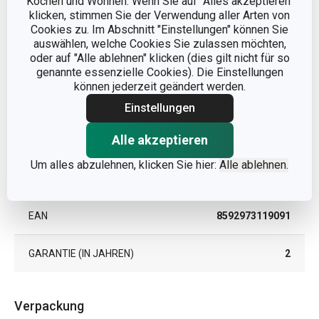
Kochen und Wohnen. Wenn Sie auf "Alles akzeptieren"
PRODUKTHÖHE (CM)
1
klicken, stimmen Sie der Verwendung aller Arten von
Cookies zu. Im Abschnitt "Einstellungen" können Sie
auswählen, welche Cookies Sie zulassen möchten,
PRODUKTLÄNGE (CM)
11
oder auf "Alle ablehnen" klicken (dies gilt nicht für so
genannte essenzielle Cookies). Die Einstellungen
können jederzeit geändert werden.
Andere Parameter
Einstellungen
Alle akzeptieren
KATEGORIE
Anordnen von Kleidung
Um alles abzulehnen, klicken Sie hier:
Alle ablehnen.
PRODUKTLINIE
FANCY HOME
EAN
8592973119091
GARANTIE (IN JAHREN)
2
Verpackung