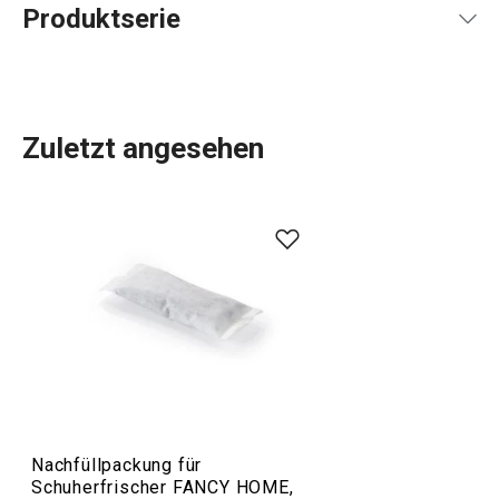
Produktserie
Zuletzt angesehen
Alles, was Sie brauchen, um Ihr
Zuhause
zu einem
schönen und gemütlichen Ort zum Leben zu machen,
finden Sie in der Linie FANCY HOME. Ob es um das
Essen
geht, um die Organisation Ihres Zuhauses mit
Aufbewahrungsboxen
und
Organizern
oder um die
Erleichterung des Bügelns
, Sie sind in der richtigen
Kategorie. Wir haben auch die Düfte für Ihr Zuhause nicht
vergessen:
Duftzerstäuber
,
Duftlampen
und
Nachfüllpackungen.
Nachfüllpackung für
Schuherfrischer FANCY HOME,