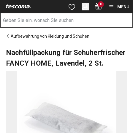
Sie befinden sich auf der Nachfüllpackung für Schuherfrischer 
0
Zum Hauptinhalt springen
Zur Navigation springen
Zur Suche springen
MENU
Aufbewahrung von Kleidung und Schuhen
Nachfüllpackung für Schuherfrischer
FANCY HOME, Lavendel, 2 St.