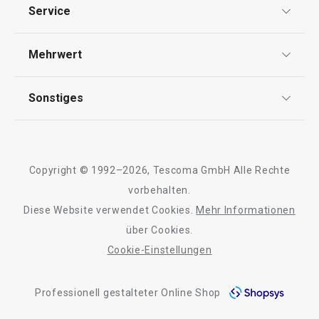
Datenschutz
Service
Widerrufsrecht
Versand & Zahlung
Mehrwert
Impressum
Wasserverdunster FANCY HOME
Wäschesack FA
FAQ
Stones 420 ml
AGB
TESCOMA Club
Sonstiges
Kontaktformular
Design
Garantie
Meilensteine
16,90 €
35,90 €
Trusted Shops
Rücksendung und Reklamation
Über TESCOMA
Auf Lager
Auf Lager
Copyright © 1992–2026, Tescoma GmbH Alle Rechte
Qualität
Warenkorb
Farbe wählen
Für Unternehmen
vorbehalten.
Diese Website verwendet Cookies.
Mehr Informationen
Barrierefreiheit
über Cookies.
Cookie-Einstellungen
Alle Produkte der Linie FANCY HOME
Professionell gestalteter Online Shop