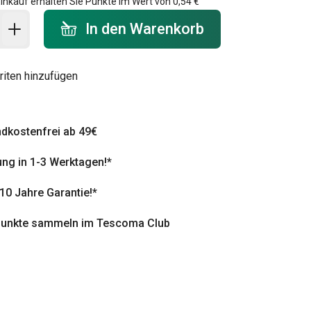
inkauf erhalten Sie Punkte im Wert von
0,54 €
 Warenkorb - Menge
In den Warenkorb
riten hinzufügen
dkostenfrei ab 49€
ung in 1-3 Werktagen!*
 10 Jahre Garantie!*
punkte sammeln im Tescoma Club