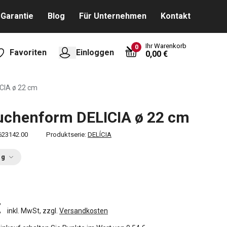
Garantie
Blog
Für Unternehmen
Kontakt
Ihr Warenkorb
0
Favoriten
Einloggen
0,00 €
CIA ø 22 cm
uchenform DELICIA ø 22 cm
623142.00
Produktserie:
DELÍCIA
ng
€
inkl. MwSt, zzgl.
Versandkosten