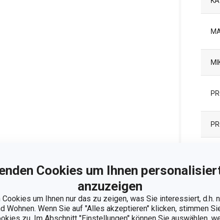
KA
MA
MI
PR
PR
SP
enden Cookies um Ihnen personalisiert
EA
anzuzeigen
Cookies um Ihnen nur das zu zeigen, was Sie interessiert, d.h.
GA
 Wohnen. Wenn Sie auf "Alles akzeptieren" klicken, stimmen S
ookies zu. Im Abschnitt "Einstellungen" können Sie auswählen, 