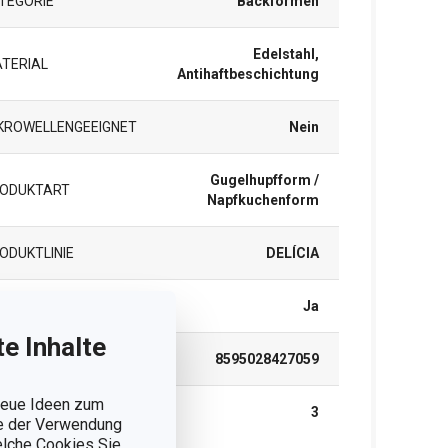
TEGORIE
Backformen
Edelstahl,
TERIAL
Antihaftbeschichtung
KROWELLENGEEIGNET
Nein
Gugelhupfform /
ODUKTART
Napfkuchenform
ODUKTLINIE
DELÍCIA
ÜLMASCHINE
Ja
e Inhalte
N
8595028427059
 neue Ideen zum
RANTIE (IN JAHREN)
3
ie der Verwendung
welche Cookies Sie