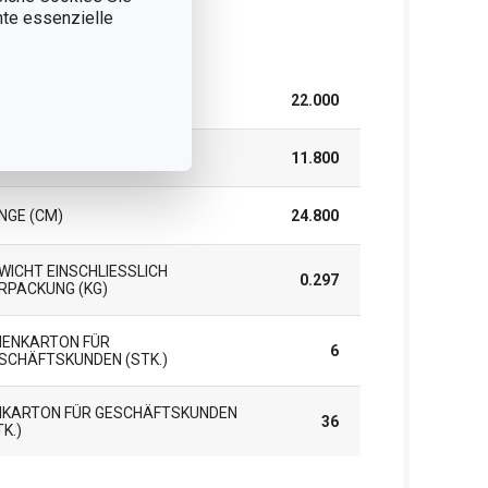
nnte essenzielle
packung
EITE (CM)
22.000
HE (CM)
11.800
NGE (CM)
24.800
WICHT EINSCHLIESSLICH V
0.297
PACKUNG (KG)
NENKARTON FÜR
6
SCHÄFTSKUNDEN (STK.)
KARTON FÜR GESCHÄFTSKUNDEN
36
TK.)