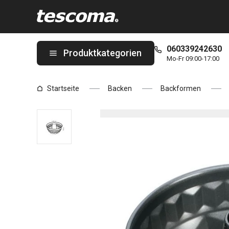
Sie befinden sich auf der Napfkuchenform DELICIA ø 22 cm Sei
060339242630
Produktkategorien
Mo-Fr 09:00-17:00
Startseite
Backen
Backformen