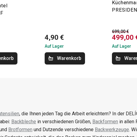
Küchenma
tel
PRESIDE
EF
699,00 €
4,90 €
499,00 
Auf Lager
Auf Lager
enkorb
Warenkorb
Ware
tensilien
, die Ihnen jeden Tag die Arbeit erleichtern? In der DELÍ
abei:
Backbleche
in verschiedenen Größen,
Backformen
in allen
 und
Brotformen
und Dutzende verschiedene
Backwerkzeuge
. W