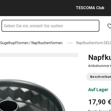
te
Zum Hauptinhalt springen
Zur Navigation springen
Zur Suche springen
TESCOMA Club
Gugelhupfformen / Napfkuchenformen
Napfkuchenform DELI
Napfk
Artikelnummer
Beschreibu
Auf Lager
17,90 