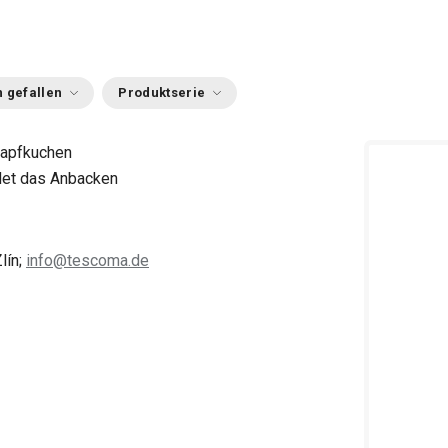
 gefallen
Produktserie
Napfkuchen
idet das Anbacken
lín;
info@tescoma.de