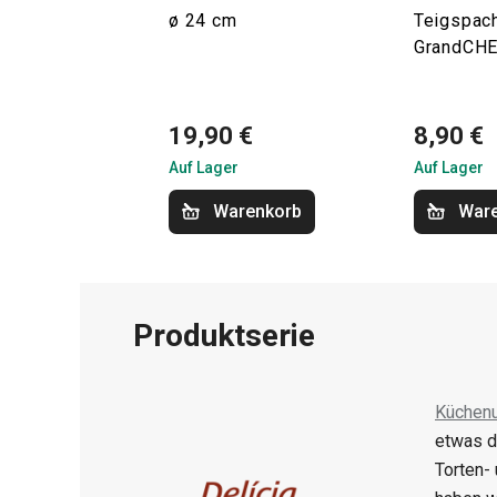
ø 24 cm
Teigspach
GrandCH
19,90 €
8,90 €
Auf Lager
Auf Lager
Warenkorb
War
Produktserie
Küchenu
etwas d
Torten-