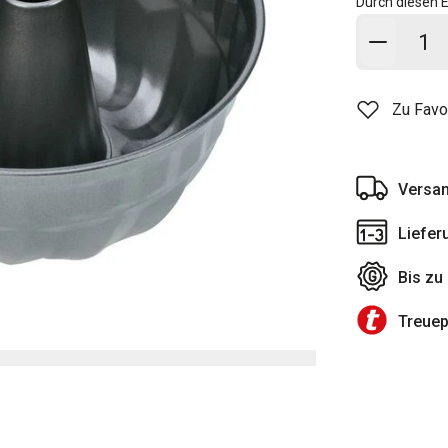
Durch diesen E
In den
Zu Favo
Versan
Liefer
Bis zu
Treue