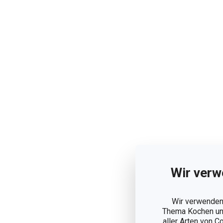
Wir verw
Wir verwenden 
Thema Kochen und
aller Arten von C