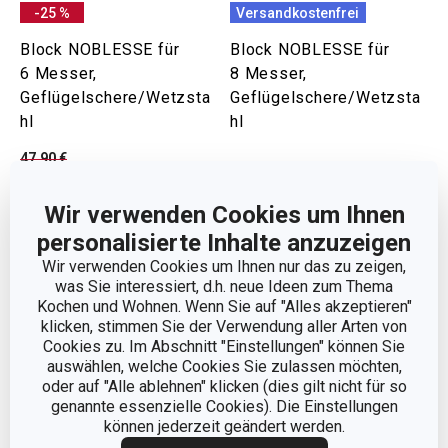
-25 %
Versandkostenfrei
Block NOBLESSE für
Block NOBLESSE für
6 Messer,
8 Messer,
Geflügelschere/Wetzsta
Geflügelschere/Wetzsta
hl
hl
47,90 €
35,90 €
53,90 €
Auf Lager
Auf Lager
Wir verwenden Cookies um Ihnen
personalisierte Inhalte anzuzeigen
Warenkorb
Warenkorb
Wir verwenden Cookies um Ihnen nur das zu zeigen,
was Sie interessiert, d.h. neue Ideen zum Thema
Kochen und Wohnen. Wenn Sie auf "Alles akzeptieren"
klicken, stimmen Sie der Verwendung aller Arten von
Cookies zu. Im Abschnitt "Einstellungen" können Sie
auswählen, welche Cookies Sie zulassen möchten,
oder auf "Alle ablehnen" klicken (dies gilt nicht für so
genannte essenzielle Cookies). Die Einstellungen
können jederzeit geändert werden.