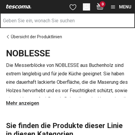
Sie befinden sich auf der NOBLESSE Seite
0
Zum Hauptinhalt springen
Zur Navigation springen
Zur Suche springen
MENU
Übersicht der Produktlinien
NOBLESSE
Die Messerblöcke von NOBLESSE aus Buchenholz sind
extrem langlebig und für jede Küche geeignet. Sie haben
eine dauerhaft lackierte Oberfläche, die die Maserung des
Holzes hervorhebt und es vor Feuchtigkeit schützt, sowie
eine wirksame Anti-Rutsch-Behandlung der Unterseite, die
Mehr anzeigen
den Block fest an seinem Platz hält. Entdecken Sie auch
unsere
Qualitätsmesser
, auf die Sie in der privaten oder
professionellen Küche nicht verzichten können.
Sie finden die Produkte dieser Linie
in diesen Kategorien