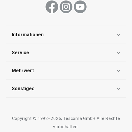
Informationen
Datenschutz
Service
Widerrufsrecht
Versand & Zahlung
Mehrwert
Impressum
FAQ
AGB
TESCOMA Club
Sonstiges
Kontaktformular
Design
Garantie
Meilensteine
Trusted Shops
Rücksendung und Reklamation
Über TESCOMA
Copyright © 1992–2026, Tescoma GmbH Alle Rechte
Qualität
Für Unternehmen
vorbehalten.