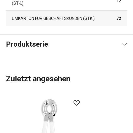
12
(STK.)
UMKARTON FÜR GESCHÄFTSKUNDEN (STK.)
72
Produktserie
Zuletzt angesehen
Das umfangreiche PRESTO-Sortiment umfasst
grundlegende
praktische Küchenutensilien
. Sie werden
aus hochwertigen Materialien hergestellt und sind
dennoch erschwinglich. In der PRESTO-Linie finden Sie
Schaber
,
Dosenöffner
,
Schöpfkellen
,
Siebe
,
Messer
und
andere Küchengeräte. Die Küchengeräte von PRESTO