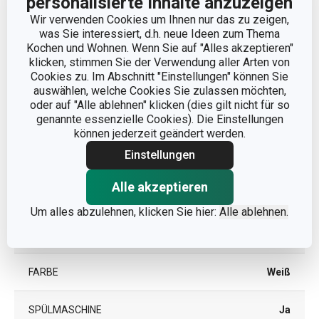
personalisierte Inhalte anzuzeigen
Wir verwenden Cookies um Ihnen nur das zu zeigen,
PRODUKTLÄNGE (CM)
23
was Sie interessiert, d.h. neue Ideen zum Thema
Kochen und Wohnen. Wenn Sie auf "Alles akzeptieren"
klicken, stimmen Sie der Verwendung aller Arten von
Cookies zu. Im Abschnitt "Einstellungen" können Sie
Andere Parameter
auswählen, welche Cookies Sie zulassen möchten,
oder auf "Alle ablehnen" klicken (dies gilt nicht für so
genannte essenzielle Cookies). Die Einstellungen
KATEGORIE
Barkeeper und Sommelier
können jederzeit geändert werden.
Einstellungen
MATERIAL
Kunststoff, Metall
Alle akzeptieren
PRODUKTART
Dosenöffner
Um alles abzulehnen, klicken Sie hier:
Alle ablehnen.
PRODUKTLINIE
PRESTO
FARBE
Weiß
SPÜLMASCHINE
Ja