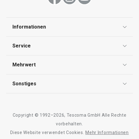
Schneiden
Getränke
Informationen
Datenschutz
Essen
Service
Widerrufsrecht
Versand & Zahlung
Mehrwert
Impressum
FAQ
AGB
TESCOMA Club
Sonstiges
Kontaktformular
Design
Garantie
Meilensteine
Trusted Shops
Rücksendung und Reklamation
Über TESCOMA
Copyright © 1992–2026, Tescoma GmbH Alle Rechte
Qualität
Für Unternehmen
vorbehalten.
Versandkostenfrei
Neuheiten
Diese Website verwendet Cookies.
Mehr Informationen
Barrierefreiheit