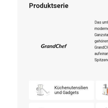
Produktserie
Das um
moderne
Ganzsta
gehören
GrandC
aufeina
Spitzen
Küchenutensilien
und Gadgets