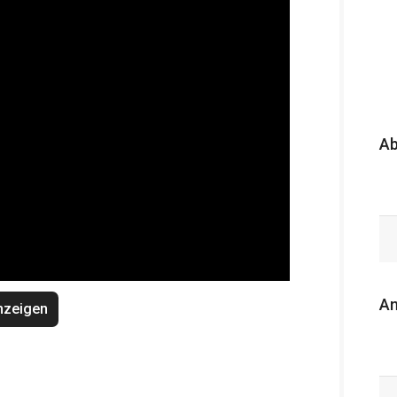
A
An
nzeigen