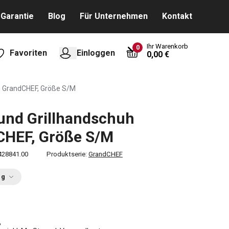
Garantie
Blog
Für Unternehmen
Kontakt
Ihr Warenkorb
0
Favoriten
Einloggen
0,00 €
h GrandCHEF, Größe S/M
und Grillhandschuh
CHEF, Größe S/M
428841.00
Produktserie:
GrandCHEF
ng
€