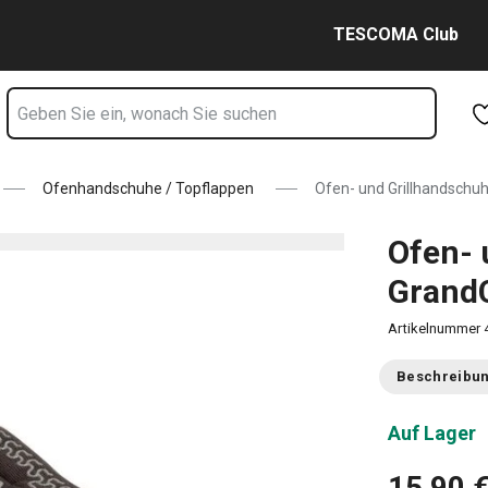
 Größe S/M Seite
Zum Hauptinhalt springen
Zur Navigation springen
Zur Suche springen
TESCOMA Club
Ofenhandschuhe / Topflappen
Ofen- und Grillhandschu
Ofen- 
Grand
Artikelnummer
Beschreibu
Auf Lager
15,90 