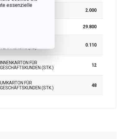
nnte essenzielle
HÖHE (CM)
2.000
LÄNGE (CM)
29.800
GEWICHT EINSCHLIESSLICH V
0.110
ERPACKUNG (KG)
INNENKARTON FÜR
12
GESCHÄFTSKUNDEN (STK.)
UMKARTON FÜR
48
GESCHÄFTSKUNDEN (STK.)