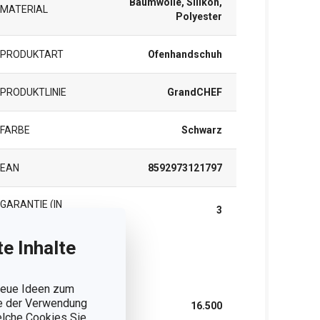
Baumwolle, Silikon,
MATERIAL
Polyester
PRODUKTART
Ofenhandschuh
PRODUKTLINIE
GrandCHEF
FARBE
Schwarz
EAN
8592973121797
GARANTIE (IN
3
JAHREN)
e Inhalte
rpackung
 neue Ideen zum
ie der Verwendung
BREITE (CM)
16.500
welche Cookies Sie