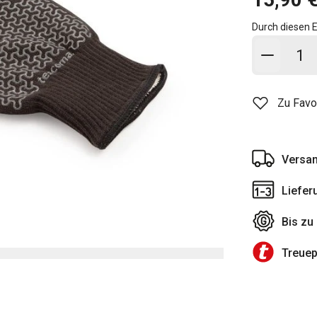
Durch diesen E
In den
Zu Favo
Versan
Liefer
Bis zu
Treue