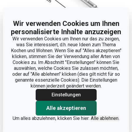
Wir verwenden Cookies um Ihnen
personalisierte Inhalte anzuzeigen
Abmessungen
Wir verwenden Cookies um Ihnen nur das zu zeigen,
was Sie interessiert, d.h. neue Ideen zum Thema
PRODUKTBREITE (CM)
14.5
Kochen und Wohnen. Wenn Sie auf "Alles akzeptieren"
klicken, stimmen Sie der Verwendung aller Arten von
Cookies zu. Im Abschnitt "Einstellungen" können Sie
PRODUKTLÄNGE (CM)
38.5
auswählen, welche Cookies Sie zulassen möchten,
oder auf "Alle ablehnen" klicken (dies gilt nicht für so
genannte essenzielle Cookies). Die Einstellungen
Andere Parameter
können jederzeit geändert werden.
Einstellungen
KATEGORIE
Küchenutensilien
Alle akzeptieren
Kunststoff, Nylon, rostfreier
Um alles abzulehnen, klicken Sie hier:
Alle ablehnen.
MATERIAL
Edelstahl