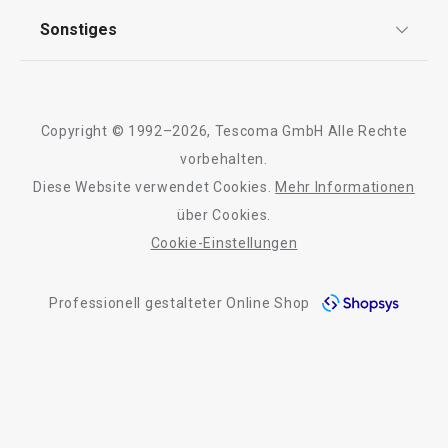
AGB
TESCOMA Club
Sonstiges
Kontaktformular
Waschen und Reinigen
Design
Garantie
Meilensteine
Trusted Shops
Rücksendung und Reklamation
Getränke
Über TESCOMA
Copyright © 1992–2026, Tescoma GmbH Alle Rechte
Qualität
Für Unternehmen
vorbehalten.
Outdoor-Aktivitäten
Diese Website verwendet Cookies.
Mehr Informationen
Barrierefreiheit
über Cookies.
Cookie-Einstellungen
Professionell gestalteter Online Shop