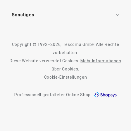
FAQ
AGB
TESCOMA Club
Sonstiges
Kontaktformular
Design
Garantie
Meilensteine
Trusted Shops
Rücksendung und Reklamation
Über TESCOMA
Copyright © 1992–2026, Tescoma GmbH Alle Rechte
Qualität
Für Unternehmen
vorbehalten.
Diese Website verwendet Cookies.
Mehr Informationen
Barrierefreiheit
über Cookies.
Cookie-Einstellungen
Professionell gestalteter Online Shop