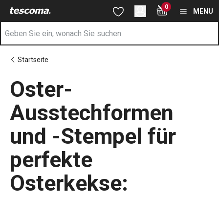
Sie befinden sich auf der Oster-Ausstechformen und -Stempel f
0
Zum Hauptinhalt springen
Zur Navigation springen
Zur Suche springen
MENU
Startseite
Oster-
Ausstechformen
und -Stempel für
perfekte
Osterkekse: