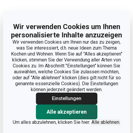
Wir verwenden Cookies um Ihnen
personalisierte Inhalte anzuzeigen
Wir verwenden Cookies um Ihnen nur das zu zeigen,
was Sie interessiert, d.h. neue Ideen zum Thema
Kochen und Wohnen. Wenn Sie auf "Alles akzeptieren"
klicken, stimmen Sie der Verwendung aller Arten von
Cookies zu. Im Abschnitt "Einstellungen" können Sie
auswählen, welche Cookies Sie zulassen möchten,
oder auf "Alle ablehnen" klicken (dies gilt nicht für so
Oster-Ausstecher für
Förmchen für gefülltes
genannte essenzielle Cookies). Die Einstellungen
Linzer Plätzchen
Gebäck DELÍCIA,
können jederzeit geändert werden.
DELÍCIA, 8 St.
3 Ostermotive
Einstellungen
6,90 €
6,90 €
Alle akzeptieren
Auf Lager
Auf Lager
Um alles abzulehnen, klicken Sie hier:
Alle ablehnen.
Warenkorb
Warenkorb