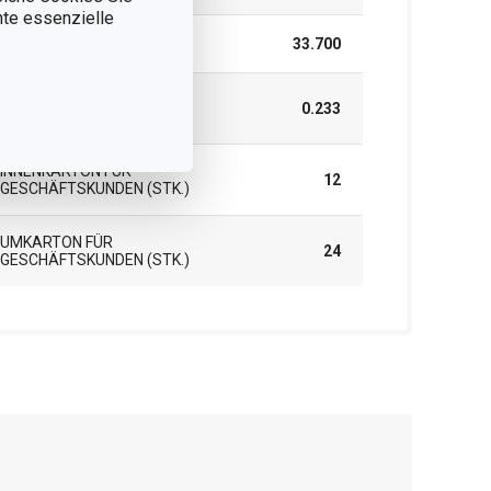
nnte essenzielle
LÄNGE (CM)
33.700
GEWICHT EINSCHLIESSLICH V
0.233
ERPACKUNG (KG)
INNENKARTON FÜR
12
GESCHÄFTSKUNDEN (STK.)
UMKARTON FÜR
24
GESCHÄFTSKUNDEN (STK.)