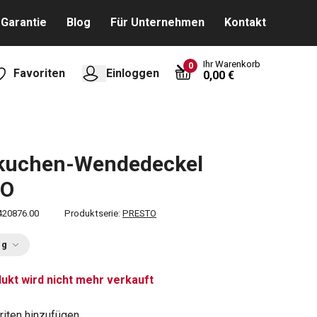
Garantie
Blog
Für Unternehmen
Kontakt
Ihr Warenkorb
0
Favoriten
Einloggen
0,00 €
kuchen-Wendedeckel
TO
420876.00
Produktserie:
PRESTO
ng
ukt wird nicht mehr verkauft
riten hinzufügen