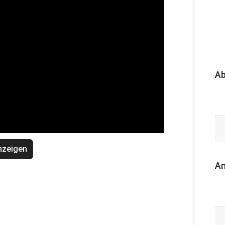
A
nzeigen
An