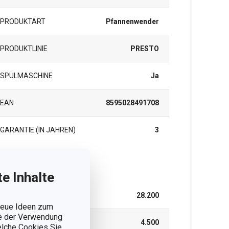
PRODUKTART
Pfannenwender
PRODUKTLINIE
PRESTO
SPÜLMASCHINE
Ja
EAN
8595028491708
GARANTIE (IN JAHREN)
3
rpackung
e Inhalte
BREITE (CM)
28.200
 neue Ideen zum
ie der Verwendung
HÖHE (CM)
4.500
welche Cookies Sie