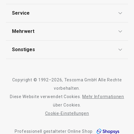
Schneiden
Datenschutz
Service
Widerrufsrecht
Getränke
Versand & Zahlung
Mehrwert
Impressum
FAQ
Essen
AGB
TESCOMA Club
Sonstiges
Kontaktformular
Design
Garantie
Meilensteine
Trusted Shops
Rücksendung und Reklamation
Über TESCOMA
Copyright © 1992–2026, Tescoma GmbH Alle Rechte
Qualität
Für Unternehmen
vorbehalten.
Diese Website verwendet Cookies.
Mehr Informationen
Barrierefreiheit
über Cookies.
Cookie-Einstellungen
Neuheiten
Versandkostenfrei
Neuheiten
Professionell gestalteter Online Shop