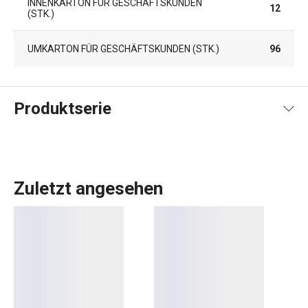
INNENKARTON FÜR GESCHÄFTSKUNDEN
12
(STK.)
UMKARTON FÜR GESCHÄFTSKUNDEN (STK.)
96
Produktserie
Zuletzt angesehen
Das umfangreiche PRESTO-Sortiment umfasst
grundlegende
praktische Küchenutensilien
. Sie werden
aus hochwertigen Materialien hergestellt und sind
dennoch erschwinglich. In der PRESTO-Linie finden Sie
Schaber
,
Dosenöffner
,
Schöpfkellen
,
Siebe
,
Messer
und