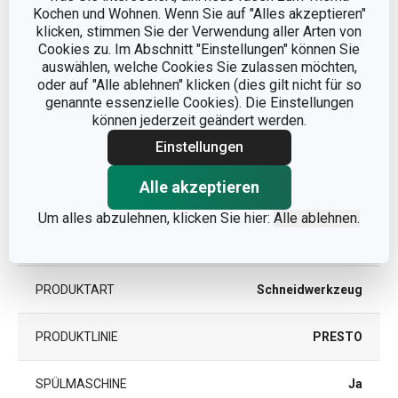
Kochen und Wohnen. Wenn Sie auf "Alles akzeptieren"
klicken, stimmen Sie der Verwendung aller Arten von
DURCHMESSER (CM)
11
Cookies zu. Im Abschnitt "Einstellungen" können Sie
auswählen, welche Cookies Sie zulassen möchten,
oder auf "Alle ablehnen" klicken (dies gilt nicht für so
genannte essenzielle Cookies). Die Einstellungen
Andere Parameter
können jederzeit geändert werden.
Einstellungen
Zubereitung von Obst und
KATEGORIE
Gemüse
Alle akzeptieren
Um alles abzulehnen, klicken Sie hier:
Alle ablehnen.
Kunststoff, rostfreier
MATERIAL
Edelstahl
PRODUKTART
Schneidwerkzeug
PRODUKTLINIE
PRESTO
SPÜLMASCHINE
Ja