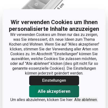
Wir verwenden Cookies um Ihnen
personalisierte Inhalte anzuzeigen
Wir verwenden Cookies um Ihnen nur das zu zeigen,
was Sie interessiert, d.h. neue Ideen zum Thema
Abmessungen
Kochen und Wohnen. Wenn Sie auf "Alles akzeptieren"
klicken, stimmen Sie der Verwendung aller Arten von
PRODUKTBREITE (CM)
3.5
Cookies zu. Im Abschnitt "Einstellungen" können Sie
auswählen, welche Cookies Sie zulassen möchten,
oder auf "Alle ablehnen" klicken (dies gilt nicht für so
PRODUKTHÖHE (CM)
2.3
genannte essenzielle Cookies). Die Einstellungen
können jederzeit geändert werden.
PRODUKTLÄNGE (CM)
12.5
Einstellungen
Alle akzeptieren
Andere Parameter
Um alles abzulehnen, klicken Sie hier:
Alle ablehnen.