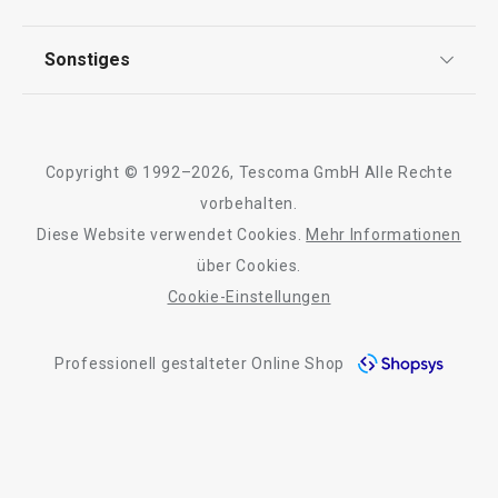
FAQ
AGB
TESCOMA Club
Sonstiges
Kontaktformular
Design
Garantie
Meilensteine
Trusted Shops
Rücksendung und Reklamation
Über TESCOMA
Copyright © 1992–2026, Tescoma GmbH Alle Rechte
Qualität
Für Unternehmen
vorbehalten.
Diese Website verwendet Cookies.
Mehr Informationen
Barrierefreiheit
über Cookies.
Cookie-Einstellungen
Professionell gestalteter Online Shop