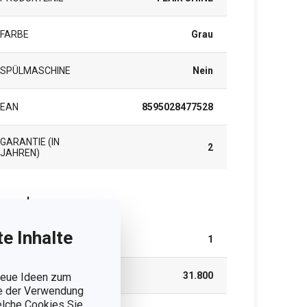
FARBE
Grau
SPÜLMASCHINE
Nein
EAN
8595028477528
GARANTIE (IN
2
JAHREN)
rpackung
e Inhalte
TEILE IM SET
1
BREITE (CM)
31.800
 neue Ideen zum
ie der Verwendung
welche Cookies Sie