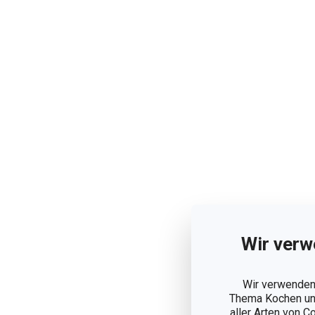
Wir verw
Wir verwenden 
Thema Kochen und
aller Arten von C