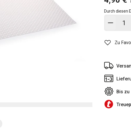
Durch diesen E
In den
Zu Favo
Versan
Liefer
Bis zu
Treue