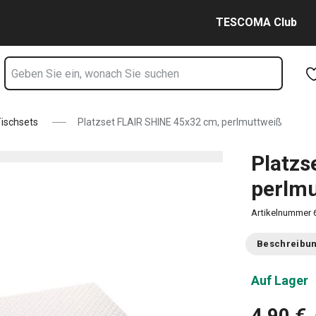
muttweiß Seite
Zum Hauptinhalt springen
Zur Navigation springen
Zur Suche springen
TESCOMA Club
ischsets
Platzset FLAIR SHINE 45x32 cm, perlmuttweiß
Platzs
perlm
Artikelnummer
Beschreibu
Auf Lager
4,90 €