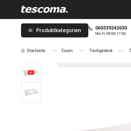
Sie befinden sich auf der Platzset FLAIR SHINE 45x32 cm, perl
060339242630
Produktkategorien
Mo-Fr 09:00-17:00
Startseite
Essen
Tischgedeck
T