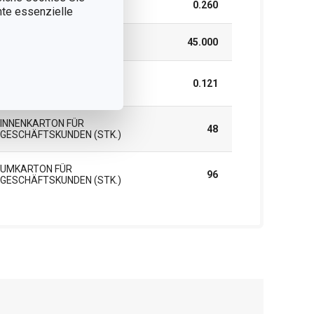
HÖHE (CM)
0.260
nnte essenzielle
LÄNGE (CM)
45.000
GEWICHT EINSCHLIESSLICH V
0.121
ERPACKUNG (KG)
INNENKARTON FÜR
48
GESCHÄFTSKUNDEN (STK.)
UMKARTON FÜR
96
GESCHÄFTSKUNDEN (STK.)