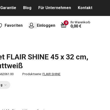
Garantie
Blog
Für Unternehmen
Kontakt
Ihr Warenkorb
0
Favoriten
Einloggen
0,00 €
et FLAIR SHINE 45 x 32 cm,
uttweiß
662061.00
Produktserie:
FLAIR SHINE
ng