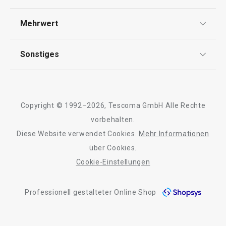
Widerrufsrecht
Versand & Zahlung
Mehrwert
Impressum
FAQ
AGB
TESCOMA Club
Sonstiges
Kontaktformular
Design
Garantie
Meilensteine
Trusted Shops
Rücksendung und Reklamation
Über TESCOMA
Copyright © 1992–2026, Tescoma GmbH Alle Rechte
Qualität
Für Unternehmen
vorbehalten.
Diese Website verwendet Cookies.
Mehr Informationen
Barrierefreiheit
über Cookies.
Cookie-Einstellungen
Professionell gestalteter Online Shop