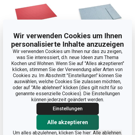
Wir verwenden Cookies um Ihnen
personalisierte Inhalte anzuzeigen
Wir verwenden Cookies um Ihnen nur das zu zeigen,
was Sie interessiert, d.h. neue Ideen zum Thema
Platzset PURITY FLAIR
Platzset mit
Kochen und Wohnen. Wenn Sie auf "Alles akzeptieren"
45 x 32 cm, himbeerrot
Bestecktasche FLAIR
klicken, stimmen Sie der Verwendung aller Arten von
Lounge, aus Stoff,
Cookies zu. Im Abschnitt "Einstellungen" können Sie
auswählen, welche Cookies Sie zulassen möchten,
45 x 32 cm
oder auf "Alle ablehnen" klicken (dies gilt nicht für so
5,90 €
9,90 €
genannte essenzielle Cookies). Die Einstellungen
können jederzeit geändert werden.
Auf Lager
Auf Lager
Einstellungen
Warenkorb
Farbe wählen
Alle akzeptieren
Um alles abzulehnen, klicken Sie hier:
Alle ablehnen.