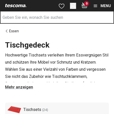
Sie befinden sich auf der Tischgedeck Seite
0
Zum Hauptinhalt springen
Zur Navigation springen
Zur Suche springen
MENU
Essen
Tischgedeck
Hochwertige Tischsets verleihen Ihrem Essvergnügen Stil
und schützen Ihre Möbel vor Schmutz und Kratzern.
Wählen Sie aus einer Vielzahl von Farben und vergessen
Sie nicht das Zubehör wie Tischtuchklammern,
Serviettenständer usw. Verleihen Sie Ihrem festlich
Mehr anzeigen
gedeckten Tisch den richtigen Hauch von Eleganz -
passen Sie einfach Ihre
Tischsets
,
Servietten
und andere
Servierutensilien
dazu.
Tischsets
(
24
)