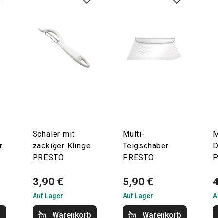
Schäler mit
Multi-
M
r
zackiger Klinge
Teigschaber
D
PRESTO
PRESTO
3,90 €
5,90 €
4
Auf Lager
Auf Lager
A
b
Warenkorb
Warenkorb