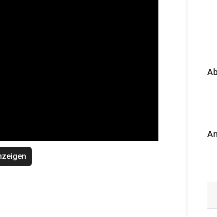
A
An
nzeigen