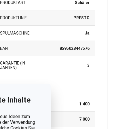
PRODUKTART
Schäler
PRODUKTLINIE
PRESTO
SPÜLMASCHINE
Ja
EAN
8595028447576
GARANTIE (IN
3
JAHREN)
rpackung
e Inhalte
BREITE (CM)
1.400
 neue Ideen zum
HÖHE (CM)
7.000
ie der Verwendung
welche Cookies Sie