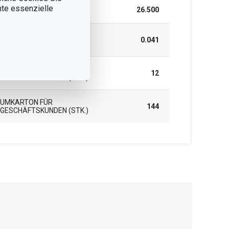
nnte essenzielle
LÄNGE (CM)
26.500
GEWICHT EINSCHLIESSLICH V
0.041
ERPACKUNG (KG)
INNENKARTON FÜR
12
GESCHÄFTSKUNDEN (STK.)
UMKARTON FÜR
144
GESCHÄFTSKUNDEN (STK.)