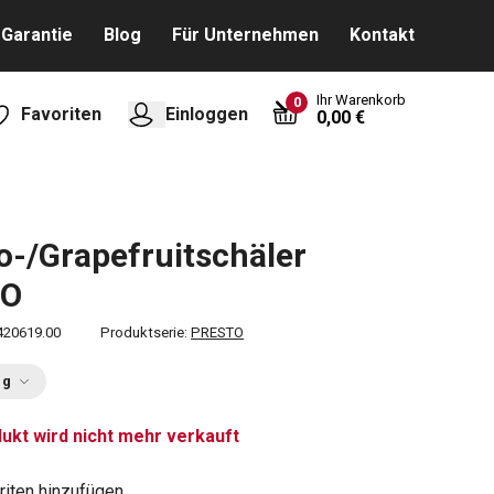
Garantie
Blog
Für Unternehmen
Kontakt
Ihr Warenkorb
0
Favoriten
Einloggen
0,00 €
-/Grapefruitschäler
TO
420619.00
Produktserie:
PRESTO
ng
ukt wird nicht mehr verkauft
riten hinzufügen