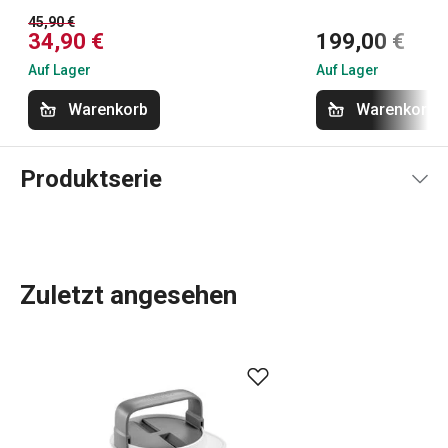
45,90 €
34,90 €
199,00 €
Auf Lager
Auf Lager
Warenkorb
Warenkorb
Produktserie
Zuletzt angesehen
Das umfassende Angebot an
Küchenwerkzeugen und -
geräten
von GrandCHEF ist sowohl für traditionelle als
auch für moderne Küchen geeignet. Die Küchengeräte von
GrandCHEF zeichnen sich durch ein einheitliches Design