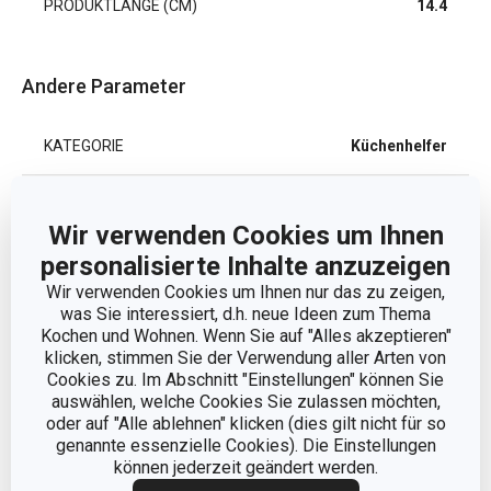
PRODUKTLÄNGE (CM)
14.4
Andere Parameter
KATEGORIE
Küchenhelfer
MATERIAL
Kunststoff
Wir verwenden Cookies um Ihnen
personalisierte Inhalte anzuzeigen
PRODUKTART
Utensilien
Wir verwenden Cookies um Ihnen nur das zu zeigen,
was Sie interessiert, d.h. neue Ideen zum Thema
PRODUKTLINIE
GrandCHEF
Kochen und Wohnen. Wenn Sie auf "Alles akzeptieren"
klicken, stimmen Sie der Verwendung aller Arten von
Cookies zu. Im Abschnitt "Einstellungen" können Sie
SPÜLMASCHINE
Ja
auswählen, welche Cookies Sie zulassen möchten,
oder auf "Alle ablehnen" klicken (dies gilt nicht für so
EAN
8592973127935
genannte essenzielle Cookies). Die Einstellungen
können jederzeit geändert werden.