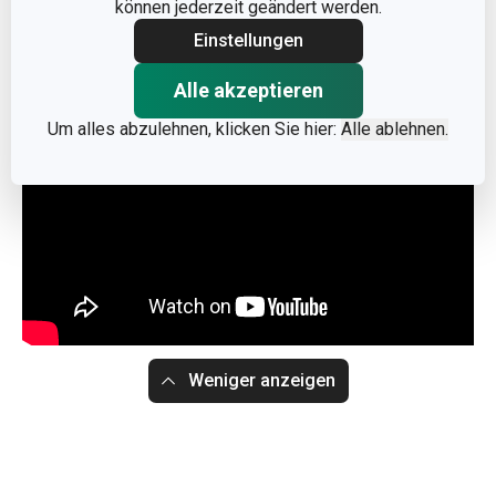
können jederzeit geändert werden.
Hersteller: TESCOMA s. r. o., U Tescomy 241, 760 01 Zlín;
Einstellungen
info@tescoma.de
Alle akzeptieren
Um alles abzulehnen, klicken Sie hier:
Alle ablehnen.
Weniger anzeigen