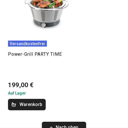
Flaggschiff dieser Produktlinie ist der
PARTY TIME Power
Grill
und sein weiteres Zubehör. Zu dieser Linie gehört
auch
kompostierbares Einweggeschirr
, das zu den
Produkten mit dem Label „ecoCARE“ gehört.
Versandkostenfrei
Outdoor-Aktivitäten
Power-Grill PARTY TIME
Essen
199,00 €
Auf Lager
Warenkorb
Nach oben