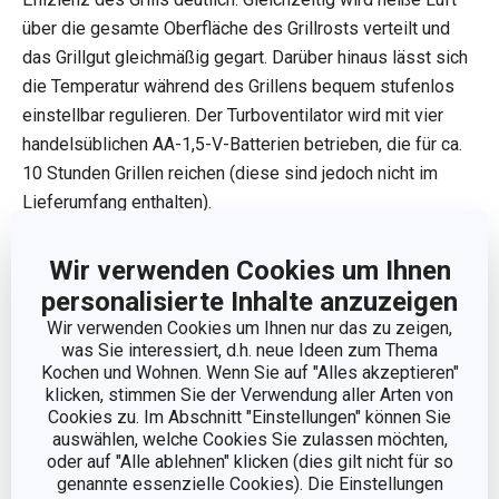
über die gesamte Oberfläche des Grillrosts verteilt und
das Grillgut gleichmäßig gegart. Darüber hinaus lässt sich
die Temperatur während des Grillens bequem stufenlos
einstellbar regulieren. Der Turboventilator wird mit vier
handelsüblichen AA-1,5-V-Batterien betrieben, die für ca.
10 Stunden Grillen reichen (diese sind jedoch nicht im
Lieferumfang enthalten).
Tragbarer Grill für den Balkon, das
Wir verwenden Cookies um Ihnen
Picknick oder den Strand
personalisierte Inhalte anzuzeigen
Wir verwenden Cookies um Ihnen nur das zu zeigen,
Der PARTY TIME Powergrill ist aus erstklassigem
was Sie interessiert, d.h. neue Ideen zum Thema
Edelstahl und langlebigem, oberflächenbehandeltem
Kochen und Wohnen. Wenn Sie auf "Alles akzeptieren"
Metall gefertigt und wir geben Ihnen eine 3-Jahres-
klicken, stimmen Sie der Verwendung aller Arten von
Cookies zu. Im Abschnitt "Einstellungen" können Sie
Garantie darauf.
auswählen, welche Cookies Sie zulassen möchten,
oder auf "Alle ablehnen" klicken (dies gilt nicht für so
genannte essenzielle Cookies). Die Einstellungen