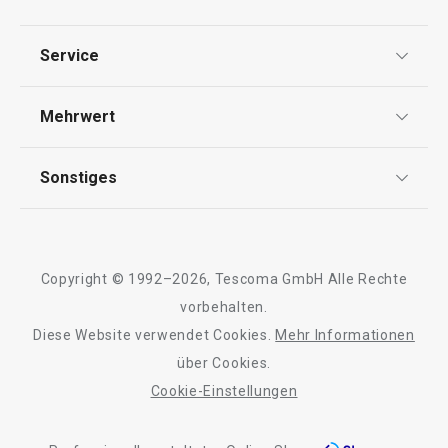
Datenschutz
Service
Widerrufsrecht
Versand & Zahlung
Mehrwert
Impressum
FAQ
AGB
TESCOMA Club
Sonstiges
Kontaktformular
Design
Garantie
Meilensteine
Trusted Shops
Rücksendung und Reklamation
Über TESCOMA
Neuheiten
Copyright © 1992–2026, Tescoma GmbH Alle Rechte
Qualität
Für Unternehmen
Kühl-Kuchentran
vorbehalten.
Set für halbgetauchte Kekse
Servierbrett mit
DELÍCIA
Diese Website verwendet Cookies.
Mehr Informationen
Barrierefreiheit
ø 34 cm
über Cookies.
Cookie-Einstellungen
11,90 €
27,90 €
Auf Lager
Auf Lager