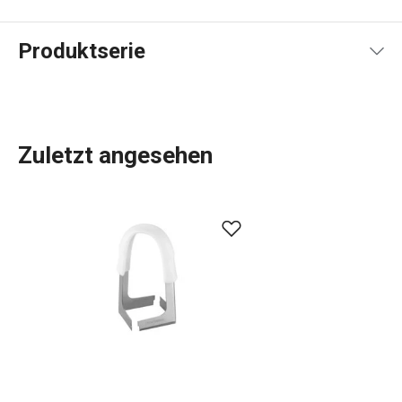
Produktserie
Zuletzt angesehen
Küchenutensilien
, die Ihnen jeden Tag die Arbeit
erleichtern? In der DELÍCIA-Produktpalette ist für jeden,
der backt, etwas dabei:
Backbleche
in verschiedenen
Größen,
Backformen
in allen Formen, Größen und
Materialien,
Kuchenformen
, Torten- und
Brotformen
und
Dutzende verschiedene
Backwerkzeuge
. Wir haben
Backwaren für Profis. Für Anfänger haben wir Gadgets
entwickelt, die das Backen zum Kinderspiel machen.
Wählen Sie aus dem immer größer werdenden DELÍCIA-