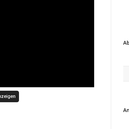
A
nzeigen
An