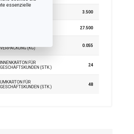
nnte essenzielle
HÖHE (CM)
3.500
LÄNGE (CM)
27.500
GEWICHT EINSCHLIESSLICH V
0.055
ERPACKUNG (KG)
INNENKARTON FÜR
24
GESCHÄFTSKUNDEN (STK.)
UMKARTON FÜR
48
GESCHÄFTSKUNDEN (STK.)