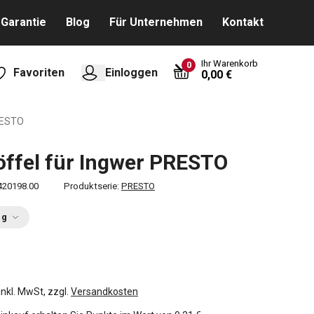
Garantie
Blog
Für Unternehmen
Kontakt
Ihr Warenkorb
0
Favoriten
Einloggen
0,00 €
PRESTO
öffel für Ingwer PRESTO
420198.00
Produktserie:
PRESTO
ng
inkl. MwSt, zzgl.
Versandkosten