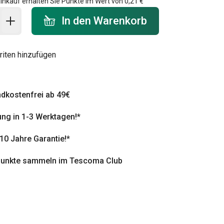
inkauf erhalten Sie Punkte im Wert von
0,21 €
 Warenkorb - Menge
In den Warenkorb
riten hinzufügen
dkostenfrei ab 49€
ung in 1-3 Werktagen!*
 10 Jahre Garantie!*
punkte sammeln im Tescoma Club