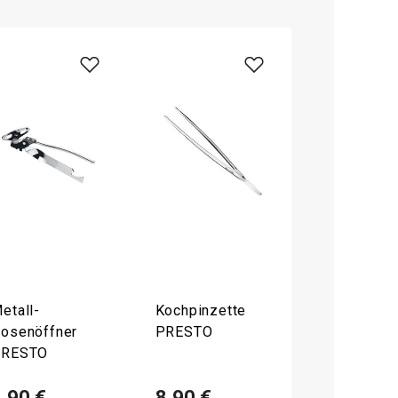
etall-
Kochpinzette
osenöffner
PRESTO
PRESTO
,90 €
8,90 €