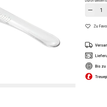
Durch diesen E
In den
Zu Favo
Versan
Liefer
Bis zu
Treue