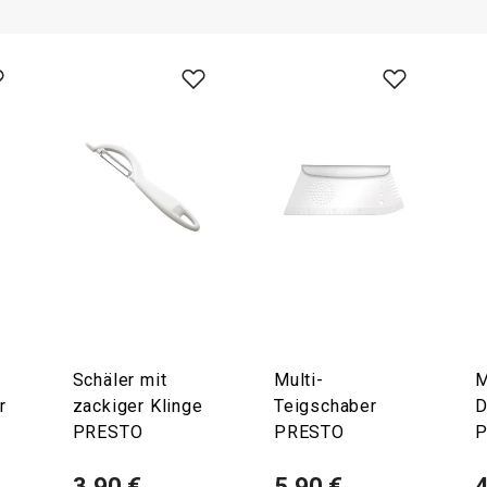
Schäler mit
Multi-
M
r
zackiger Klinge
Teigschaber
D
PRESTO
PRESTO
3,90 €
5,90 €
4