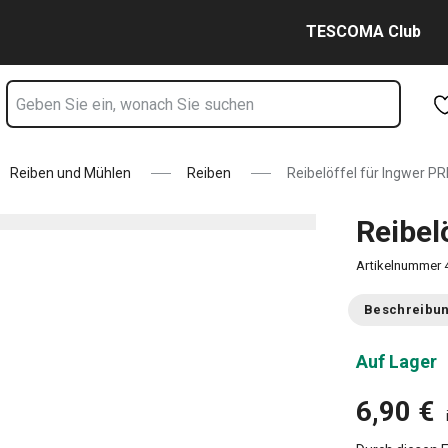
Zum Hauptinhalt springen
Zur Navigation springen
Zur Suche springen
TESCOMA Club
Reiben und Mühlen
Reiben
Reibelöffel für Ingwer 
Reibel
Artikelnummer
Beschreibu
Auf Lager
6,90 €