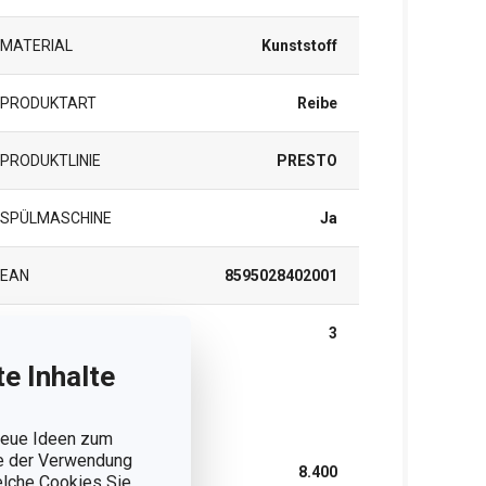
MATERIAL
Kunststoff
PRODUKTART
Reibe
PRODUKTLINIE
PRESTO
SPÜLMASCHINE
Ja
EAN
8595028402001
GARANTIE (IN JAHREN)
3
e Inhalte
rpackung
 neue Ideen zum
ie der Verwendung
BREITE (CM)
8.400
welche Cookies Sie