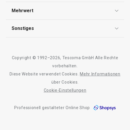
Widerrufsrecht
Versand & Zahlung
Mehrwert
Impressum
Schneiden
FAQ
AGB
TESCOMA Club
Sonstiges
Kontaktformular
Getränke
Design
Garantie
Meilensteine
Trusted Shops
Rücksendung und Reklamation
Waschen und Reinigen
Über TESCOMA
Copyright © 1992–2026, Tescoma GmbH Alle Rechte
Qualität
Für Unternehmen
vorbehalten.
Outdoor-Aktivitäten
Diese Website verwendet Cookies.
Mehr Informationen
Barrierefreiheit
über Cookies.
Cookie-Einstellungen
Professionell gestalteter Online Shop