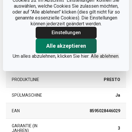
Cookies zu. Im Abschnitt "Einstellungen" können Sie
auswählen, welche Cookies Sie zulassen möchten,
Andere Parameter
oder auf "Alle ablehnen" klicken (dies gilt nicht für so
genannte essenzielle Cookies). Die Einstellungen
können jederzeit geändert werden.
KATEGORIE
Küchenutensilien
Einstellungen
Kunststoff, rostfreier
Alle akzeptieren
MATERIAL
Edelstahl
Um alles abzulehnen, klicken Sie hier:
Alle ablehnen.
PRODUKTART
Reislöffel
PRODUKTLINIE
PRESTO
SPÜLMASCHINE
Ja
EAN
8595028446029
GARANTIE (IN
3
JAHREN)