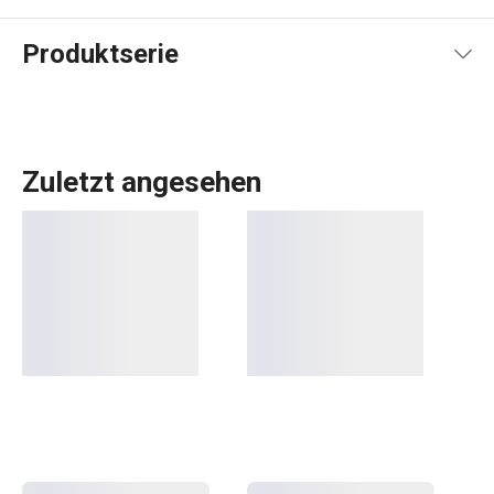
Produktserie
Zuletzt angesehen
Das umfangreiche PRESTO-Sortiment umfasst
grundlegende
praktische Küchenutensilien
. Sie werden
aus hochwertigen Materialien hergestellt und sind
dennoch erschwinglich. In der PRESTO-Linie finden Sie
Schaber
,
Dosenöffner
,
Schöpfkellen
,
Siebe
,
Messer
und
andere Küchengeräte. Die Küchengeräte von PRESTO
erleichtern sowohl erfahrenen als auch unerfahrenen
Köchen die Arbeit.