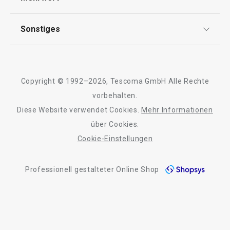
Impressum
FAQ
Essen
AGB
TESCOMA Club
Sonstiges
Kontaktformular
Design
Garantie
Meilensteine
Trusted Shops
Rücksendung und Reklamation
Über TESCOMA
Copyright © 1992–2026, Tescoma GmbH Alle Rechte
Qualität
Für Unternehmen
vorbehalten.
Diese Website verwendet Cookies.
Mehr Informationen
Barrierefreiheit
über Cookies.
Cookie-Einstellungen
Neuheiten
Versandkostenfrei
Neuheiten
Professionell gestalteter Online Shop
Doppelpfanne i-PRESTO ø 26 cm
Schaufel für Sch
PRESTO