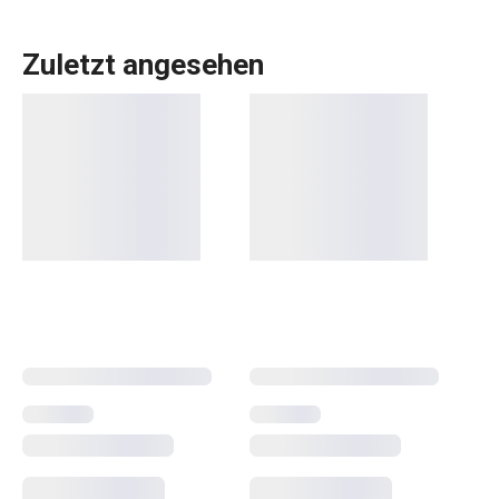
Zuletzt angesehen
Küchenutensilien
, die Ihnen jeden Tag die Arbeit
erleichtern? In der DELÍCIA-Produktpalette ist für jeden,
der backt, etwas dabei:
Backbleche
in verschiedenen
Größen,
Backformen
in allen Formen, Größen und
Materialien,
Kuchenformen
, Torten- und
Brotformen
und
Dutzende verschiedene
Backwerkzeuge
. Wir haben
Backwaren für Profis. Für Anfänger haben wir Gadgets
entwickelt, die das Backen zum Kinderspiel machen.
Wählen Sie aus dem immer größer werdenden DELÍCIA-
Sortiment die passenden Helfer aus! Und probieren Sie
ein neues Rezept aus unserem
Blog
aus.