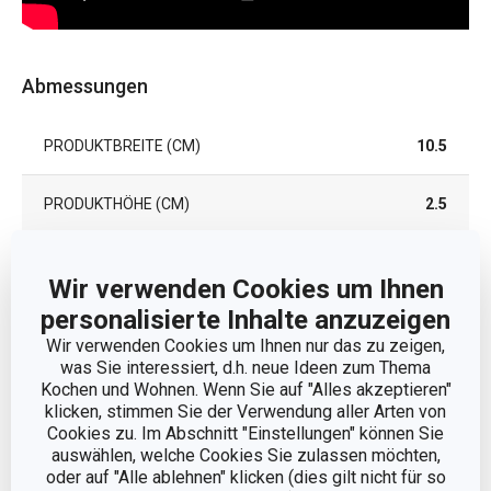
Abmessungen
PRODUKTBREITE (CM)
10.5
PRODUKTHÖHE (CM)
2.5
PRODUKTLÄNGE (CM)
16.5
Wir verwenden Cookies um Ihnen
personalisierte Inhalte anzuzeigen
Andere Parameter
Wir verwenden Cookies um Ihnen nur das zu zeigen,
was Sie interessiert, d.h. neue Ideen zum Thema
Kochen und Wohnen. Wenn Sie auf "Alles akzeptieren"
Lebensmittel selbst
klicken, stimmen Sie der Verwendung aller Arten von
KATEGORIE
machen
Cookies zu. Im Abschnitt "Einstellungen" können Sie
auswählen, welche Cookies Sie zulassen möchten,
oder auf "Alle ablehnen" klicken (dies gilt nicht für so
MATERIAL
Kunststoff