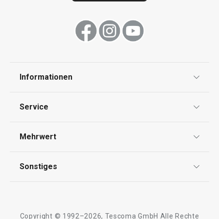
Informationen
Datenschutz
Service
Widerrufsrecht
Versand & Zahlung
Mehrwert
Impressum
FAQ
AGB
TESCOMA Club
Sonstiges
Kontaktformular
Design
Garantie
Meilensteine
Trusted Shops
Rücksendung und Reklamation
Über TESCOMA
Copyright © 1992–2026, Tescoma GmbH Alle Rechte
Qualität