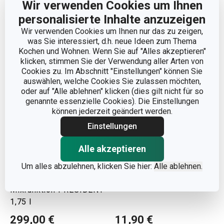
Wir verwenden Cookies um Ihnen
Sie benötigen:
personalisierte Inhalte anzuzeigen
Wir verwenden Cookies um Ihnen nur das zu zeigen,
was Sie interessiert, d.h. neue Ideen zum Thema
Kochen und Wohnen. Wenn Sie auf "Alles akzeptieren"
klicken, stimmen Sie der Verwendung aller Arten von
Cookies zu. Im Abschnitt "Einstellungen" können Sie
auswählen, welche Cookies Sie zulassen möchten,
oder auf "Alle ablehnen" klicken (dies gilt nicht für so
genannte essenzielle Cookies). Die Einstellungen
können jederzeit geändert werden.
Einstellungen
Alle akzeptieren
Versandkostenfrei
Um alles abzulehnen, klicken Sie hier:
Alle ablehnen.
Suppenbereiter mit
Gewürzdose FIESTA 0,2 l
Mixfunktion PRESIDENT
1,75 l
299,00 €
11,90 €