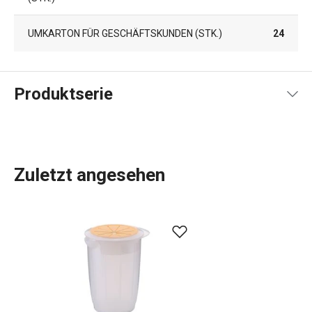
UMKARTON FÜR GESCHÄFTSKUNDEN (STK.)
24
Produktserie
Zuletzt angesehen
Küchenutensilien
, die Ihnen jeden Tag die Arbeit
erleichtern? In der DELÍCIA-Produktpalette ist für jeden,
der backt, etwas dabei:
Backbleche
in verschiedenen
Größen,
Backformen
in allen Formen, Größen und
Materialien,
Kuchenformen
, Torten- und
Brotformen
und
Dutzende verschiedene
Backwerkzeuge
. Wir haben