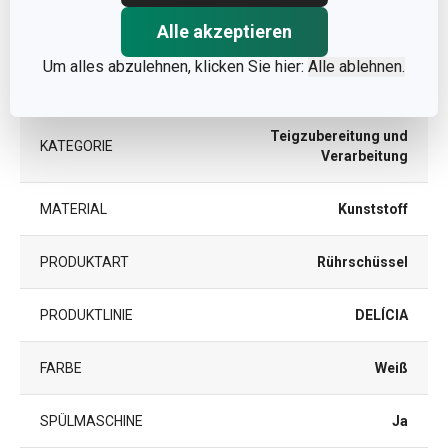
Andere Parameter
Alle akzeptieren
Um alles abzulehnen, klicken Sie hier:
Alle ablehnen.
FÜR DEN KÜHLSCHRANK
Ja
GEEIGNET
Teigzubereitung und
KATEGORIE
Verarbeitung
MATERIAL
Kunststoff
PRODUKTART
Rührschüssel
PRODUKTLINIE
DELÍCIA
FARBE
Weiß
SPÜLMASCHINE
Ja