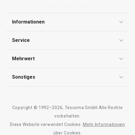
Schneiden
Informationen
Haushalt
Datenschutz
Service
Widerrufsrecht
Versand & Zahlung
Mehrwert
Impressum
FAQ
AGB
TESCOMA Club
Sonstiges
Kontaktformular
Design
Garantie
Meilensteine
Trusted Shops
Rücksendung und Reklamation
Über TESCOMA
Neuheiten
Copyright © 1992–2026, Tescoma GmbH Alle Rechte
Qualität
Für Unternehmen
Kühl-Kuchentran
vorbehalten.
Set für halbgetauchte Kekse
Servierbrett mit
DELÍCIA
Diese Website verwendet Cookies.
Mehr Informationen
Barrierefreiheit
ø 34 cm
über Cookies.