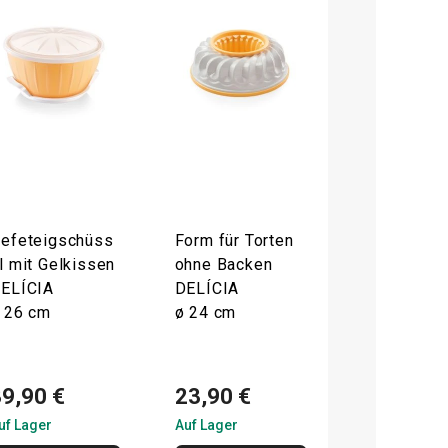
efeteigschüss
Form für Torten
l mit Gelkissen
ohne Backen
ELÍCIA
DELÍCIA
 26 cm
ø 24 cm
39,90 €
23,90 €
uf Lager
Auf Lager