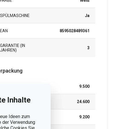
FARBE
Weiß
SPÜLMASCHINE
Ja
EAN
8595028489361
GARANTIE (IN
3
JAHREN)
rpackung
BREITE (CM)
9.500
e Inhalte
HÖHE (CM)
24.600
 neue Ideen zum
LÄNGE (CM)
9.200
ie der Verwendung
welche Cookies Sie