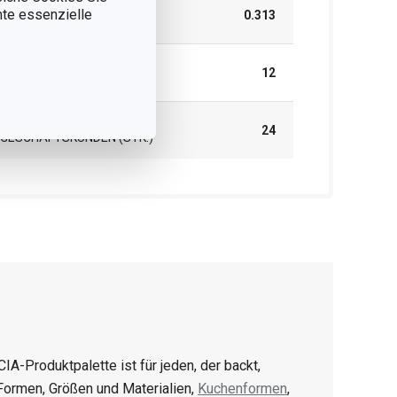
GEWICHT EINSCHLIESSLICH V
nnte essenzielle
0.313
ERPACKUNG (KG)
INNENKARTON FÜR
12
GESCHÄFTSKUNDEN (STK.)
UMKARTON FÜR
24
GESCHÄFTSKUNDEN (STK.)
CIA-Produktpalette ist für jeden, der backt,
 Formen, Größen und Materialien,
Kuchenformen
,