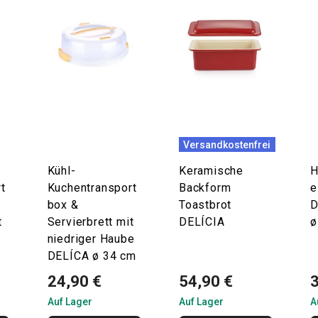
Versandkostenfrei
Kühl-
Keramische
H
t
Kuchentransport
Backform
e
box &
Toastbrot
D
t
Servierbrett mit
DELÍCIA
ø
niedriger Haube
DELÍCA ø 34 cm
24,90 €
54,90 €
Auf Lager
Auf Lager
A