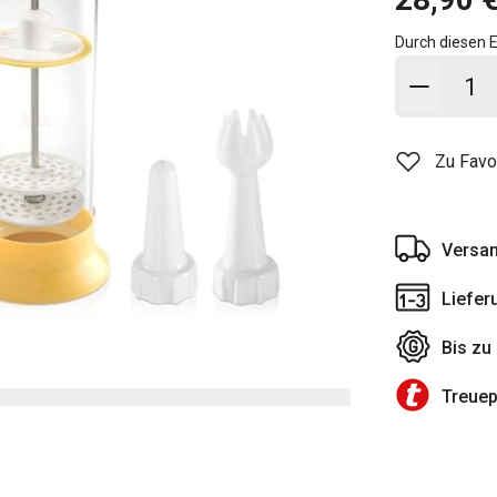
Durch diesen E
In den
Zu Favo
Versan
Liefer
Bis zu
Treue