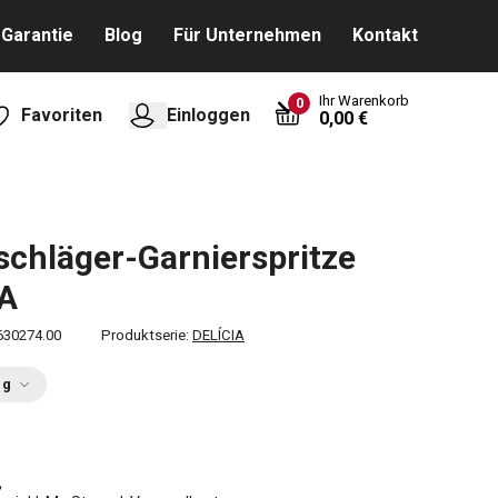
Garantie
Blog
Für Unternehmen
Kontakt
Ihr Warenkorb
0
Favoriten
Einloggen
0,00 €
chläger-Garnierspritze
IA
630274.00
Produktserie:
DELÍCIA
ng
€