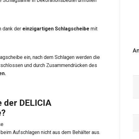
ie Schlagsahne in Dekorationsbeutel umfüllen
h dank der
einzigartigen Schlagscheibe
mit
An
hlagscheibe ein, nach dem Schlagen werden die
 verschlossen und durch Zusammendrücken des
en.
e der DELICIA
e?
se
e beim Aufschlagen nicht aus dem Behälter aus.