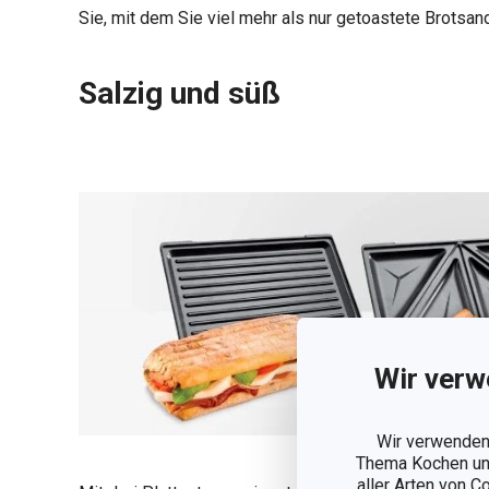
Sie, mit dem Sie viel mehr als nur getoastete Brots
Salzig und süß
Wir verw
Wir verwenden 
Thema Kochen und
aller Arten von C