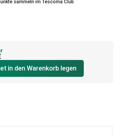
punkte sammeln im Tescoma Club
r
€
et in den Warenkorb legen