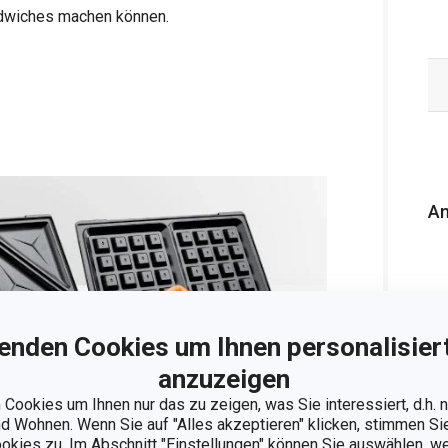
andwiches machen können.
An
enden Cookies um Ihnen personalisiert
anzuzeigen
Cookies um Ihnen nur das zu zeigen, was Sie interessiert, d.h.
 Wohnen. Wenn Sie auf "Alles akzeptieren" klicken, stimmen S
ookies zu. Im Abschnitt "Einstellungen" können Sie auswählen, 