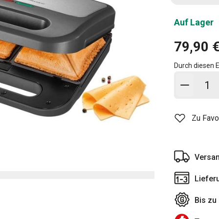
Auf Lager
79,90 
Durch diesen E
In den
Zu Favo
Versan
Liefer
Bis zu