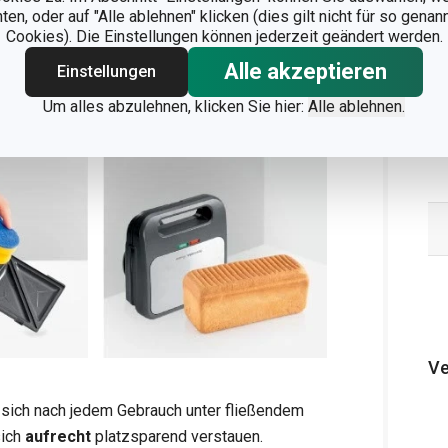
orragend für die Zubereitung von
n, oder auf "Alle ablehnen" klicken (dies gilt nicht für so gena
ten
"Panini"
und das schonende
Grillen von
Cookies). Die Einstellungen können jederzeit geändert werden.
tten mit hochwertiger Antihaftbeschichtung
Alle akzeptieren
Einstellungen
Um alles abzulehnen, klicken Sie hier:
Alle ablehnen.
Ve
 sich nach jedem Gebrauch unter fließendem
sich
aufrecht
platzsparend verstauen.