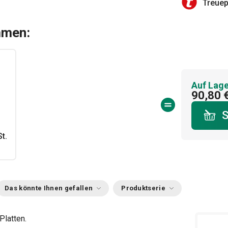
Treue
mmen:
Auf Lage
90,80 
S
t.
Das könnte Ihnen gefallen
Produktserie
Platten.