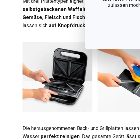
Mit drei Plattentypen eignet sich das Gerät auch herv
zulassen möchte
selbstgebackenen Waffeln
, das Backen von gefüll
Gemüse, Fleisch und Fisch
. Die austauschbaren Pla
lassen sich
auf Knopfdruck
leicht abnehmen.
Die herausgenommenen Back- und Grillplatten lassen
Wasser
perfekt reinigen
. Das gesamte Gerät lässt 