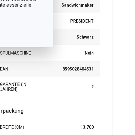
nnte essenzielle
PRODUKTART
Sandwichmaker
PRODUKTLINIE
PRESIDENT
FARBE
Schwarz
SPÜLMASCHINE
Nein
EAN
8595028404531
GARANTIE (IN
2
JAHREN)
rpackung
BREITE (CM)
13.700