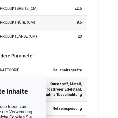
PRODUKTBREITE (CM)
22.5
PRODUKTHÖHE (CM)
8.5
PRODUKTLÄNGE (CM)
23
dere Parameter
KATEGORIE
Haushaltsgeräte
Kunststoff, Metall,
MATERIAL
rostfreier Edelstahl,
e Inhalte
Antihaftbeschichtung
 neue Ideen zum
NETZTEILTYP
Netzeinspeisung
ie der Verwendung
welche Cookies Sie