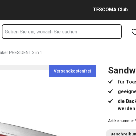
te
Zum Hauptinhalt springen
Zur Navigation springen
Zur Suche springen
TESCOMA Club
ker PRESIDENT 3 in 1
Sandw
Versandkostenfrei
für Toa
geeigne
die Bac
werden
Artikelnummer
Beschreibu