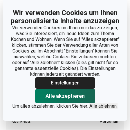
Wir verwenden Cookies um Ihnen
personalisierte Inhalte anzuzeigen
Wir verwenden Cookies um Ihnen nur das zu zeigen,
was Sie interessiert, d.h. neue Ideen zum Thema
Abmessungen
Kochen und Wohnen. Wenn Sie auf "Alles akzeptieren"
klicken, stimmen Sie der Verwendung aller Arten von
Cookies zu. Im Abschnitt "Einstellungen" können Sie
PRODUKTHÖHE (CM)
5
auswählen, welche Cookies Sie zulassen möchten,
oder auf "Alle ablehnen" klicken (dies gilt nicht für so
genannte essenzielle Cookies). Die Einstellungen
DURCHMESSER (CM)
12
können jederzeit geändert werden.
Einstellungen
Andere Parameter
Alle akzeptieren
Um alles abzulehnen, klicken Sie hier:
Alle ablehnen.
KATEGORIE
Servierbesteck
MATERIAL
Porzellan