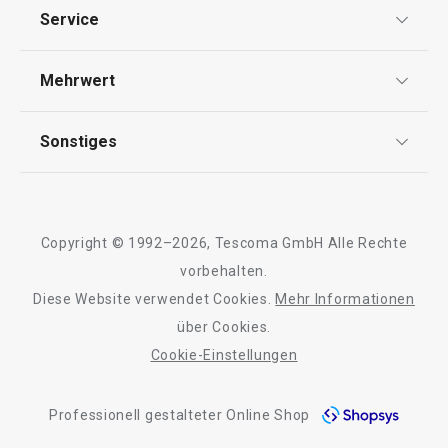
Datenschutz
4,90 €
35,90 €
Service
Widerrufsrecht
Auf Lager
Auf Lager
Versand & Zahlung
Mehrwert
Impressum
Warenkorb
Warenkorb
FAQ
AGB
TESCOMA Club
Sonstiges
Kontaktformular
Design
Garantie
Meilensteine
Alle Produkte der Linie FANCY HOME Stones
Trusted Shops
Rücksendung und Reklamation
Über TESCOMA
Copyright © 1992–2026, Tescoma GmbH Alle Rechte
Qualität
Für Unternehmen
vorbehalten.
Diese Website verwendet Cookies.
Mehr Informationen
Barrierefreiheit
über Cookies.
Cookie-Einstellungen
Professionell gestalteter Online Shop