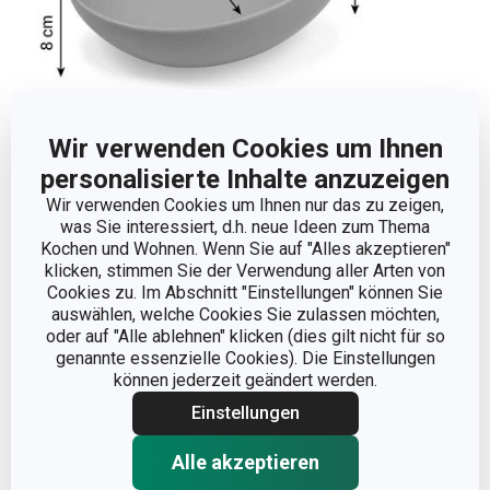
Wir verwenden Cookies um Ihnen
Abmessungen
personalisierte Inhalte anzuzeigen
Wir verwenden Cookies um Ihnen nur das zu zeigen,
PRODUKTBREITE (CM)
18
was Sie interessiert, d.h. neue Ideen zum Thema
Kochen und Wohnen. Wenn Sie auf "Alles akzeptieren"
klicken, stimmen Sie der Verwendung aller Arten von
PRODUKTHÖHE (CM)
8
Cookies zu. Im Abschnitt "Einstellungen" können Sie
auswählen, welche Cookies Sie zulassen möchten,
oder auf "Alle ablehnen" klicken (dies gilt nicht für so
VOLUMEN (L)
0.75
genannte essenzielle Cookies). Die Einstellungen
können jederzeit geändert werden.
PRODUKTLÄNGE (CM)
21
Einstellungen
Alle akzeptieren
Andere Parameter