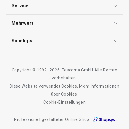
Datenschutz
4,90 €
35,90 €
Service
Widerrufsrecht
Auf Lager
Auf Lager
Versand & Zahlung
Mehrwert
Impressum
Warenkorb
Warenkorb
FAQ
AGB
TESCOMA Club
Sonstiges
Kontaktformular
Design
Garantie
Meilensteine
Alle Produkte der Linie FANCY HOME Stones
Trusted Shops
Rücksendung und Reklamation
Über TESCOMA
Copyright © 1992–2026, Tescoma GmbH Alle Rechte
Qualität
Für Unternehmen
vorbehalten.
Diese Website verwendet Cookies.
Mehr Informationen
Barrierefreiheit
über Cookies.
Cookie-Einstellungen
Professionell gestalteter Online Shop