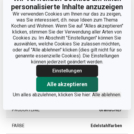
personalisierte Inhalte anzuzeigen
PRODUKTLÄNGE (CM)
36
Wir verwenden Cookies um Ihnen nur das zu zeigen,
was Sie interessiert, d.h. neue Ideen zum Thema
DURCHMESSER (CM)
12
Kochen und Wohnen. Wenn Sie auf "Alles akzeptieren"
klicken, stimmen Sie der Verwendung aller Arten von
Cookies zu. Im Abschnitt "Einstellungen" können Sie
auswählen, welche Cookies Sie zulassen möchten,
Andere Parameter
oder auf "Alle ablehnen" klicken (dies gilt nicht für so
genannte essenzielle Cookies). Die Einstellungen
können jederzeit geändert werden.
KATEGORIE
Küchenutensilien
Einstellungen
MATERIAL
Rostfreier Edelstahl
Alle akzeptieren
PRODUKTART
Schaumlöffel
Um alles abzulehnen, klicken Sie hier:
Alle ablehnen.
PRODUKTLINIE
GrandCHEF
FARBE
Edelstahlfarben