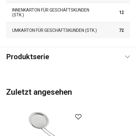
INNENKARTON FÜR GESCHÄFTSKUNDEN
12
(STK.)
UMKARTON FÜR GESCHÄFTSKUNDEN (STK.)
72
Produktserie
Zuletzt angesehen
Das umfassende Angebot an
Küchenwerkzeugen und -
geräten
von GrandCHEF ist sowohl für traditionelle als
auch für moderne Küchen geeignet. Die Küchengeräte von
GrandCHEF zeichnen sich durch ein einheitliches Design