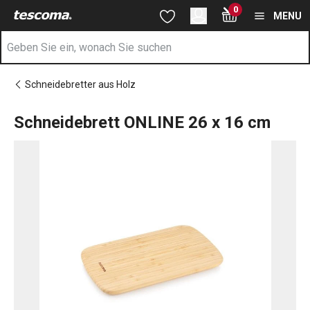
Sie befinden sich auf der Schneidebrett ONLINE 26 x 16 cm Sei
0
Zum Hauptinhalt springen
Zur Navigation springen
Zur Suche springen
MENU
Schneidebretter aus Holz
Schneidebrett ONLINE 26 x 16 cm