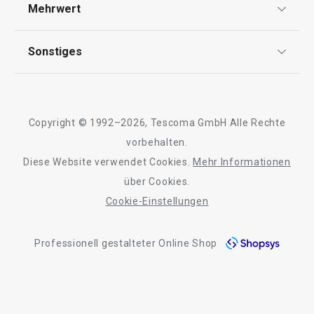
Versand & Zahlung
Mehrwert
Impressum
FAQ
AGB
TESCOMA Club
Sonstiges
Kontaktformular
Design
Garantie
Meilensteine
Trusted Shops
Rücksendung und Reklamation
Über TESCOMA
Copyright © 1992–2026, Tescoma GmbH Alle Rechte
Qualität
Für Unternehmen
vorbehalten.
Diese Website verwendet Cookies.
Mehr Informationen
Neuheiten
Barrierefreiheit
über Cookies.
Fliegenhaube ONLINE ø 30 cm
Kapselspender f
Cookie-Einstellungen
Kapseln ONLINE
Professionell gestalteter Online Shop
11,90 €
17,90 €
Auf Lager
Auf Lager
Warenkorb
Warenkorb