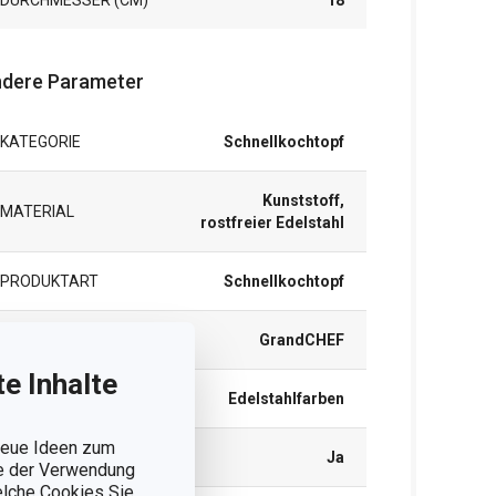
DURCHMESSER (CM)
18
dere Parameter
KATEGORIE
Schnellkochtopf
Kunststoff,
MATERIAL
rostfreier Edelstahl
PRODUKTART
Schnellkochtopf
PRODUKTLINIE
GrandCHEF
e Inhalte
FARBE
Edelstahlfarben
 neue Ideen zum
INDUKTION
Ja
ie der Verwendung
welche Cookies Sie