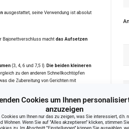
en
ausgestattet, seine Verwendung ist absolut
An
 Bajonettverschluss macht
das Aufsetzen
lumen
(3, 4, 6 und 7,5 l).
Die beiden kleineren
ergleich zu den anderen Schnellkochtöpfen
 was die Zubereitung von Gerichten mit
enden Cookies um Ihnen personalisiert
Thermospeichereigenschaften
, die zur
anzuzeigen
Cookies um Ihnen nur das zu zeigen, was Sie interessiert, d.h.
 Wohnen. Wenn Sie auf "Alles akzeptieren" klicken, stimmen S
ookies zu. Im Abschnitt "Einstellungen" können Sie auswählen, 