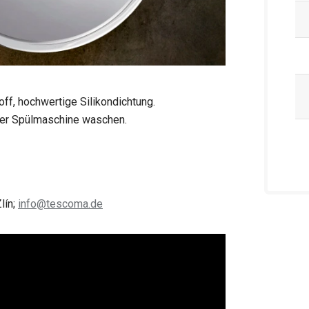
ff, hochwertige Silikondichtung.
 der Spülmaschine waschen.
lín;
info@tescoma.de