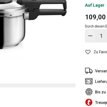
Auf Lager
109,00
Durch diesen E
In den
Zu Favo
Versan
Liefer
Bis zu
Treue