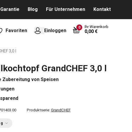
Garantie
Blog
Für Unternehmen
Kontakt
Ihr Warenkorb
0
Favoriten
Einloggen
0,00 €
HEF 3,0 l
lkochtopf GrandCHEF 3,0 l
e Zubereitung von Speisen
rungen
esparend
701403.00
Produktserie:
GrandCHEF
ng