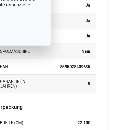
nnte essenzielle
GASHERD
Ja
GLAS-/KERAMIKHERD
Ja
ELEKTROHERD
Ja
SPÜLMASCHINE
Nein
EAN
8595028409635
GARANTIE (IN
5
JAHREN)
rpackung
BREITE (CM)
22.100