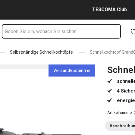
Zum Hauptinhalt springen
Zur Navigation springen
Zur Suche springen
TESCOMA Club
Selbstständige Schnellkochtöpfe
Schnellkochtopf GrandC
Schnel
Versandkostenfrei
schnell
4 Siche
energi
Artikelnummer
Beschreibu