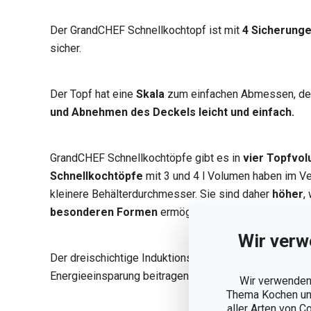
Der GrandCHEF Schnellkochtopf ist mit
4 Sicherung
sicher.
Der Topf hat eine
Skala
zum einfachen Abmessen, der
und Abnehmen des Deckels leicht und einfach.
GrandCHEF Schnellkochtöpfe gibt es in
vier Topfvo
Schnellkochtöpfe
mit 3 und 4 l Volumen haben im V
kleinere Behälterdurchmesser. Sie sind daher
höher
,
besonderen Formen
ermöglicht.
Wir verw
Der dreischichtige Induktionsboden hat
exzellente 
Energieeinsparung beitragen.
Wir verwenden 
Thema Kochen und
aller Arten von C