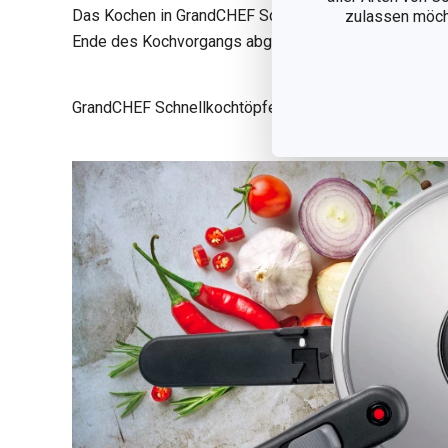
Das Kochen in GrandCHEF Schnellkochtöpfen erfolgt
zulassen möchte
Ende des Kochvorgangs abgeschaltet werden kann, wa
GrandCHEF Schnellkochtöpfe sind für
alle Herdarten