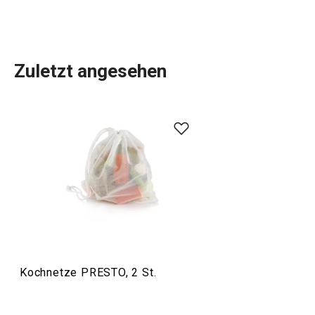
Zuletzt angesehen
Das umfangreiche PRESTO-Sortiment umfasst
grundlegende
praktische Küchenutensilien
. Sie werden
aus hochwertigen Materialien hergestellt und sind
dennoch erschwinglich. In der PRESTO-Linie finden Sie
Schaber
,
Dosenöffner
,
Schöpfkellen
,
Siebe
,
Messer
und
andere Küchengeräte. Die Küchengeräte von PRESTO
erleichtern sowohl erfahrenen als auch unerfahrenen
Köchen die Arbeit.
Kochnetze PRESTO, 2 St.
Kochen