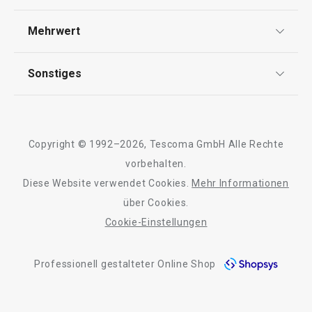
Widerrufsrecht
Versand & Zahlung
Mehrwert
Impressum
FAQ
AGB
TESCOMA Club
Sonstiges
Kontaktformular
Design
Garantie
Meilensteine
Trusted Shops
Rücksendung und Reklamation
Über TESCOMA
Copyright © 1992–2026, Tescoma GmbH Alle Rechte
Qualität
Für Unternehmen
vorbehalten.
Neuheiten
Versandkostenfrei
Neuheiten
Diese Website verwendet Cookies.
Mehr Informationen
Barrierefreiheit
Doppelpfanne i-PRESTO ø 26 cm
Schaufel für Sch
über Cookies.
PRESTO
Cookie-Einstellungen
Professionell gestalteter Online Shop
49,90 €
5,90 €
Auf Lager
Auf Lager