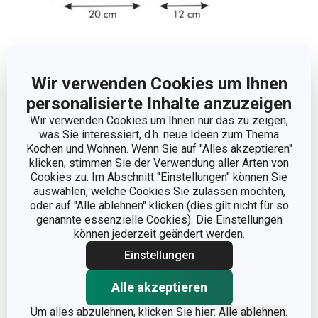
Abmessungen
Wir verwenden Cookies um Ihnen
personalisierte Inhalte anzuzeigen
PRODUKTBREITE (CM)
20
Wir verwenden Cookies um Ihnen nur das zu zeigen,
was Sie interessiert, d.h. neue Ideen zum Thema
Kochen und Wohnen. Wenn Sie auf "Alles akzeptieren"
PRODUKTLÄNGE (CM)
20
klicken, stimmen Sie der Verwendung aller Arten von
Cookies zu. Im Abschnitt "Einstellungen" können Sie
auswählen, welche Cookies Sie zulassen möchten,
Andere Parameter
oder auf "Alle ablehnen" klicken (dies gilt nicht für so
genannte essenzielle Cookies). Die Einstellungen
können jederzeit geändert werden.
FÜR DEN KÜHLSCHRANK
Ja
GEEIGNET
Einstellungen
KATEGORIE
Küchenutensilien
Alle akzeptieren
Um alles abzulehnen, klicken Sie hier:
Alle ablehnen.